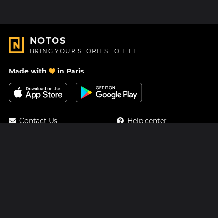
NOTOS
BRING YOUR STORIES TO LIFE
Made with
in Paris
Contact Us
Help center
About Us
Blog
Roadmap
Pricing
Mastodon
Notos Gift Card
Facebook
Privacy
Instagram
Legal