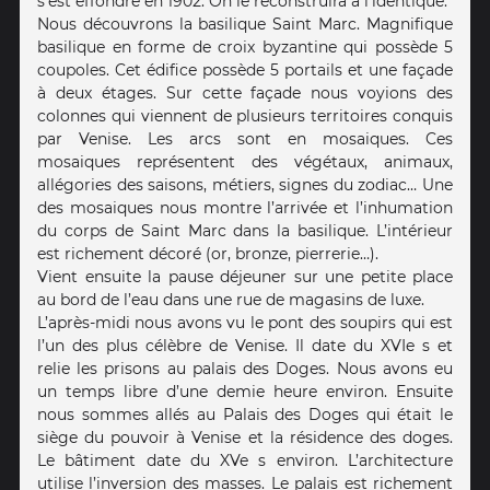
s’est effondré en 1902. On le reconstruira à l’identique.
Nous découvrons la basilique Saint Marc. Magnifique
basilique en forme de croix byzantine qui possède 5
coupoles. Cet édifice possède 5 portails et une façade
à deux étages. Sur cette façade nous voyions des
colonnes qui viennent de plusieurs territoires conquis
par Venise. Les arcs sont en mosaiques. Ces
mosaiques représentent des végétaux, animaux,
allégories des saisons, métiers, signes du zodiac… Une
des mosaiques nous montre l’arrivée et l’inhumation
du corps de Saint Marc dans la basilique. L’intérieur
est richement décoré (or, bronze, pierrerie…).
Vient ensuite la pause déjeuner sur une petite place
au bord de l’eau dans une rue de magasins de luxe.
L’après-midi nous avons vu le pont des soupirs qui est
l’un des plus célèbre de Venise. Il date du XVIe s et
relie les prisons au palais des Doges. Nous avons eu
un temps libre d’une demie heure environ. Ensuite
nous sommes allés au Palais des Doges qui était le
siège du pouvoir à Venise et la résidence des doges.
Le bâtiment date du XVe s environ. L’architecture
utilise l’inversion des masses. Le palais est richement