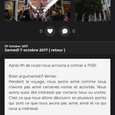
0
0
07 October 2017
Samedi 7 octobre 2017 ( retour )
Apres 9h de route nous arrivons a colmar a 7h30.
Bilan argumentatif Venise :
Pendant le voyage, nous avons aimé comme nous
n'avons pas aimé certaines visites et activités. Nous
avons aussi été intéressé par certains lieux ou visites.
C’est ce que nous allons découvrir en plusieurs points
qui sont ce que nous avons pas aimé, aimé et ce qui
nous a intéressé.