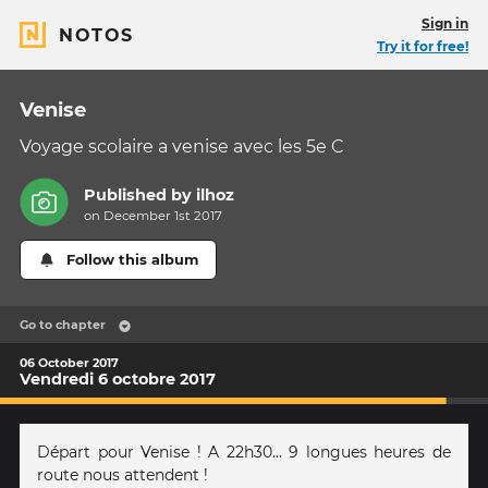
Sign in
NOTOS
Try it for free!
Venise
Voyage scolaire a venise avec les 5e C
Published by
ilhoz
on December 1st 2017
Follow this album
Go to chapter
06 October 2017
Vendredi 6 octobre 2017
Départ pour Venise ! A 22h30... 9 longues heures de
route nous attendent !