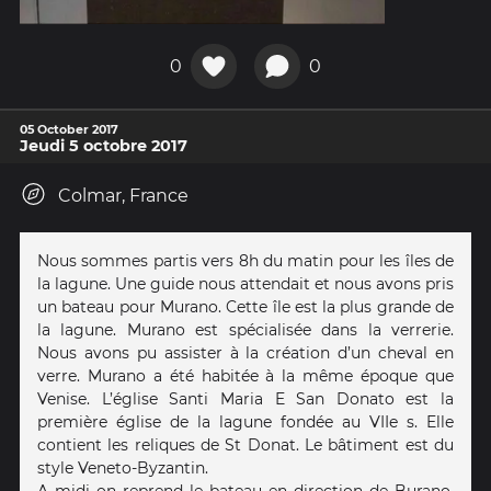
0
0
05 October 2017
Jeudi 5 octobre 2017
Colmar, France
Nous sommes partis vers 8h du matin pour les îles de
la lagune. Une guide nous attendait et nous avons pris
un bateau pour Murano. Cette île est la plus grande de
la lagune. Murano est spécialisée dans la verrerie.
Nous avons pu assister à la création d’un cheval en
verre. Murano a été habitée à la même époque que
Venise. L’église Santi Maria E San Donato est la
première église de la lagune fondée au VIIe s. Elle
contient les reliques de St Donat. Le bâtiment est du
style Veneto-Byzantin.