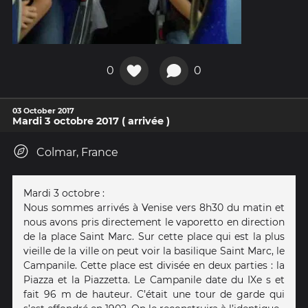
0
0
03 October 2017
Mardi 3 octobre 2017 ( arrivée )
Colmar, France
Mardi 3 octobre :
Nous sommes arrivés à Venise vers 8h30 du matin et
nous avons pris directement le vaporetto en direction
de la place Saint Marc. Sur cette place qui est la plus
vieille de la ville on peut voir la basilique Saint Marc, le
Campanile. Cette place est divisée en deux parties : la
Piazza et la Piazzetta. Le Campanile date du IXe s et
fait 96 m de hauteur. C’était une tour de garde qui