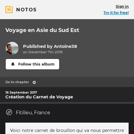
Sign in
NOTOS
Try it for free!
Voyage en Asie du Sud Est
Published by
Antoine38
on December 7th 2019
Follow this album
Go to chapter
16 September 2017
Création du Carnet de Voyage
Fitilieu, France
Voici notre carnet de brouillon qui va nous permettre