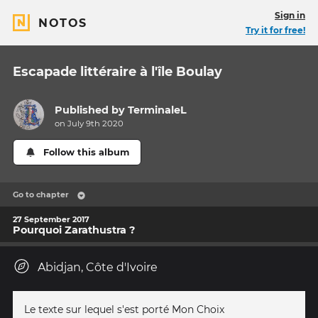
Sign in
NOTOS
Try it for free!
Escapade littéraire à l'île Boulay
Published by
TerminaleL
on July 9th 2020
Follow this album
Go to chapter
27 September 2017
Pourquoi Zarathustra ?
Abidjan, Côte d'Ivoire
Le texte sur lequel s'est porté Mon Choix