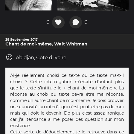
0
0
28 September 2017
Chant de moi-même, Walt Whitman
Abidjan, Côte d'Ivoire
Ai-je réellement choisi ce texte ou ce texte ma-t-il
choisi ? Cette interrogation m’excite d’autant plus
que le texte s’intitule le « chant de moi-même ». La
réponse au choix du texte devra être ma réponse,
comme un autre chant de moi-même. Je dois prouver
une curiosité, un intérêt qui n’est peut-être pas de moi
mais qui doit le devenir. De plus c'est assez ironique
car j'ai tendance à me poser des question sur mon
existence
Cette sorte de dédoublement je le retrouve dans ce