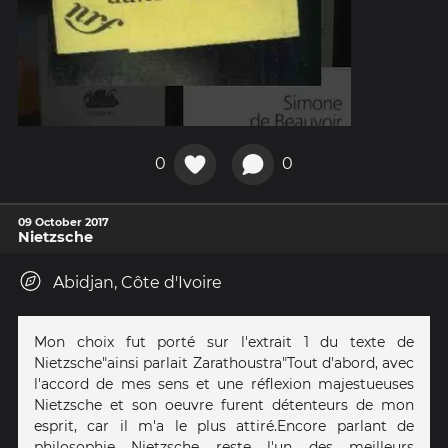
0
0
09 October 2017
Nietzsche
Abidjan, Côte d'Ivoire
Mon choix fut porté sur l'extrait 1 du texte de
Nietzsche"ainsi parlait Zarathoustra"Tout d'abord, avec
l'accord de mes sens et une réflexion majestueuses
Nietzsche et son oeuvre furent détenteurs de mon
esprit, car il m'a le plus attiré.Encore parlant de
philosophie Nietzsche reste l'un des meilleurs