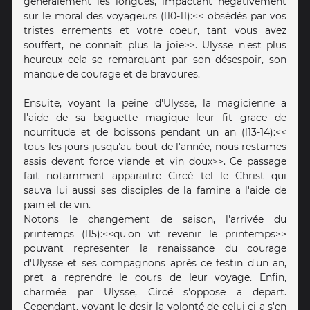
generalement les longues, impactant negativement
sur le moral des voyageurs (l10-11):<< obsédés par vos
tristes errements et votre coeur, tant vous avez
souffert, ne connaît plus la joie>>. Ulysse n'est plus
heureux cela se remarquant par son désespoir, son
manque de courage et de bravoures.
Ensuite, voyant la peine d'Ulysse, la magicienne a
l'aide de sa baguette magique leur fit grace de
nourritude et de boissons pendant un an (l13-14):<<
tous les jours jusqu'au bout de l'année, nous restames
assis devant force viande et vin doux>>. Ce passage
fait notamment apparaitre Circé tel le Christ qui
sauva lui aussi ses disciples de la famine a l'aide de
pain et de vin.
Notons le changement de saison, l'arrivée du
printemps (l15):<<qu'on vit revenir le printemps>>
pouvant representer la renaissance du courage
d'Ulysse et ses compagnons après ce festin d'un an,
pret a reprendre le cours de leur voyage. Enfin,
charmée par Ulysse, Circé s'oppose a depart.
Cependant, voyant le desir la volonté de celui ci a s'en