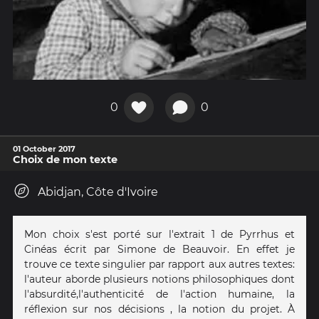
0
0
01 October 2017
Choix de mon texte
Abidjan, Côte d'Ivoire
Mon choix s'est porté sur l'extrait 1 de Pyrrhus et
Cinéas écrit par Simone de Beauvoir. En effet je
trouve ce texte singulier par rapport aux autres textes:
l'auteur aborde plusieurs notions philosophiques dont
l'absurdité,l'authenticité de l'action humaine, la
réflexion sur nos décisions , la notion du projet. À