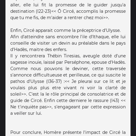
aller, elle lui fit la promesse de le guider jusqu'a
destination (l22-23)<< Ô Circé, accomplis la promesse
que tu me fis, de m'aider a rentrer chez moi>>.
Enfin, Circé apparait comme la préceptrice d'Ulysse.
Afin d'atteindre sans encombre l'ile d'Ithaque, elle lui
conseille de visiter un devin au préalable dans le pays
d'Hadès, maitre des enfers.
Il y rencontrera Thébin Tiresias, aveugle doté d'une
sagesse inouïe, laissé par Perséphone, epouse d'Hadès.
Comme nous pouvons le deviner, cette traversée
s'annonce difficultueuse et perilleuse, ce qui suscite le
pathos d'Ulysse (l36-37) :<< Je pleurai sur ce lit et je
voulais plus plus etre vivant ni voir la clarté de
soleil>>. C'est la le rôle principal de consolatrice et de
guide de Circé. Enfin cette derniere le rassure (l43) <<
Ne t'inquiète pas>>, s'engageant par cette expression
a veiller sur lui.
Pour conclure, Homère présente l'impact de Circé la