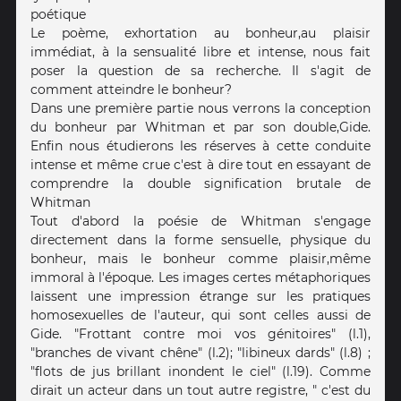
poétique
Le poème, exhortation au bonheur,au plaisir
immédiat, à la sensualité libre et intense, nous fait
poser la question de sa recherche. Il s'agit de
comment atteindre le bonheur?
Dans une première partie nous verrons la conception
du bonheur par Whitman et par son double,Gide.
Enfin nous étudierons les réserves à cette conduite
intense et même crue c'est à dire tout en essayant de
comprendre la double signification brutale de
Whitman
Tout d'abord la poésie de Whitman s'engage
directement dans la forme sensuelle, physique du
bonheur, mais le bonheur comme plaisir,même
immoral à l'époque. Les images certes métaphoriques
laissent une impression étrange sur les pratiques
homosexuelles de l'auteur, qui sont celles aussi de
Gide. "Frottant contre moi vos génitoires" (l.1),
"branches de vivant chêne" (l.2); "libineux dards" (l.8) ;
"flots de jus brillant inondent le ciel" (l.19). Comme
dirait un acteur dans un tout autre registre, " c'est du