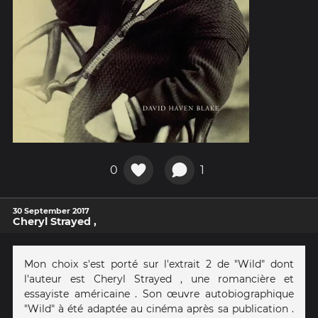
0
1
30 September 2017
Cheryl Strayed ,
Mon choix s'est porté sur l'extrait 2 de "Wild" dont
l'auteur est Cheryl Strayed , une romancière et
essayiste américaine . Son œuvre autobiographique
"Wild" à été adaptée au cinéma après sa publication .