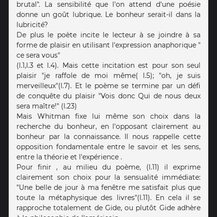
brutal". La sensibilité que l'on attend d'une poésie
donne un goût lubrique. Le bonheur serait-il dans la
lubricité?
De plus le poète incite le lecteur à se joindre à sa
forme de plaisir en utilisant l'expression anaphorique "
ce sera vous"
(l.1,l.3 et l.4). Mais cette incitation est pour son seul
plaisir "je raffole de moi même( l.5); "oh, je suis
merveilleux"(l.7). Et le poème se termine par un défi
de conquête du plaisir "Vois donc Qui de nous deux
sera maître!" (l.23)
Mais Whitman fixe lui même son choix dans la
recherche du bonheur, en l'opposant clairement au
bonheur par la connaissance. Il nous rappelle cette
opposition fondamentale entre le savoir et les sens,
entre la théorie et l'expérience .
Pour finir , au milieu du poème, (l.11) il exprime
clairement son choix pour la sensualité immédiate:
"Une belle de jour à ma fenêtre me satisfait plus que
toute la métaphysique des livres"(l.11). En cela il se
rapproche totalement de Gide, ou plutôt Gide adhère