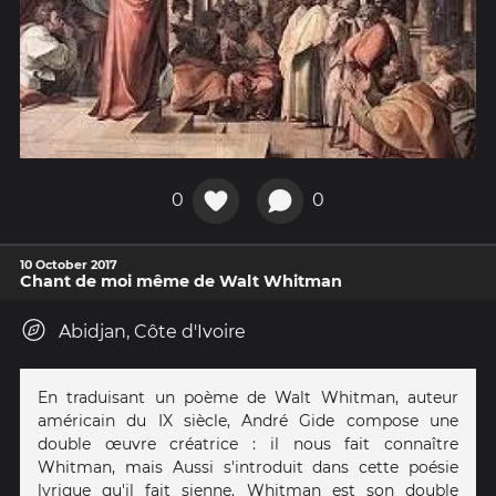
0
0
10 October 2017
Chant de moi même de Walt Whitman
Abidjan, Côte d'Ivoire
En traduisant un poème de Walt Whitman, auteur
américain du IX siècle, André Gide compose une
double œuvre créatrice : il nous fait connaître
Whitman, mais Aussi s'introduit dans cette poésie
lyrique qu'il fait sienne. Whitman est son double