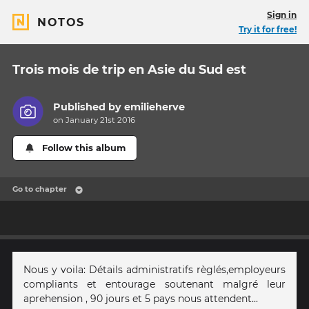
Sign in
NOTOS
Try it for free!
Trois mois de trip en Asie du Sud est
Published by
emilieherve
on January 21st 2016
Follow this album
Go to chapter
Nous y voila: Détails administratifs règlés,employeurs
compliants et entourage soutenant malgré leur
aprehension , 90 jours et 5 pays nous attendent...