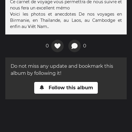
Ce carnet de voyage vous permettra de nous suivre et
nous fera un excellent mémo
Voici les photos et anecdotes De nos voyages en
Birmanie, en Thaïlande, au Laos, au Cambodge et
enfin au Viêt Nam..
0
0
Do not miss any update and bookmark this
album by following it!
Follow this album