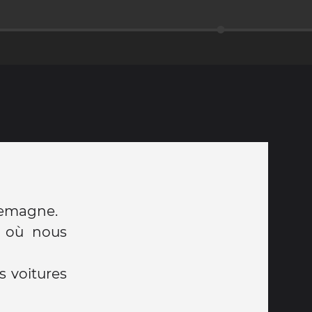
llemagne.
l où nous
es voitures