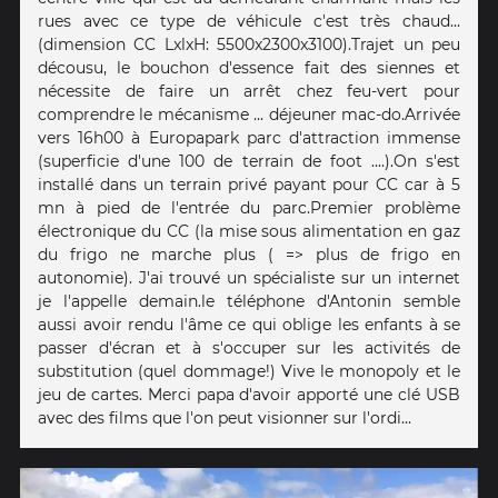
rues avec ce type de véhicule c'est très chaud...
(dimension CC LxlxH: 5500x2300x3100).Trajet un peu
décousu, le bouchon d'essence fait des siennes et
nécessite de faire un arrêt chez feu-vert pour
comprendre le mécanisme ... déjeuner mac-do.Arrivée
vers 16h00 à Europapark parc d'attraction immense
(superficie d'une 100 de terrain de foot ....).On s'est
installé dans un terrain privé payant pour CC car à 5
mn à pied de l'entrée du parc.Premier problème
électronique du CC (la mise sous alimentation en gaz
du frigo ne marche plus ( => plus de frigo en
autonomie). J'ai trouvé un spécialiste sur un internet
je l'appelle demain.le téléphone d'Antonin semble
aussi avoir rendu l'âme ce qui oblige les enfants à se
passer d'écran et à s'occuper sur les activités de
substitution (quel dommage!) Vive le monopoly et le
jeu de cartes. Merci papa d'avoir apporté une clé USB
avec des films que l'on peut visionner sur l'ordi...