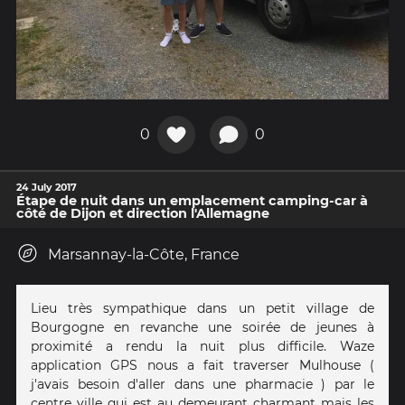
0
0
24 July 2017
Étape de nuit dans un emplacement camping-car à
côté de Dijon et direction l'Allemagne
Marsannay-la-Côte, France
Lieu très sympathique dans un petit village de
Bourgogne en revanche une soirée de jeunes à
proximité a rendu la nuit plus difficile. Waze
application GPS nous a fait traverser Mulhouse (
j'avais besoin d'aller dans une pharmacie ) par le
centre ville qui est au demeurant charmant mais les