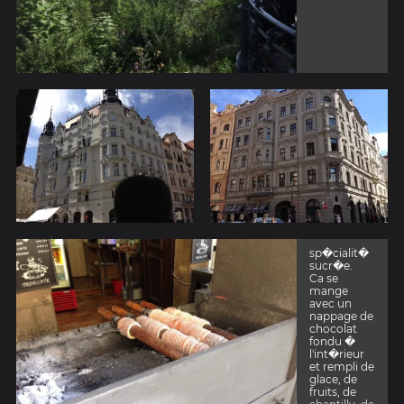
sp�cialit�
sucr�e.
Ca se
mange
avec un
nappage de
chocolat
fondu �
l'int�rieur
et rempli de
glace, de
fruits, de