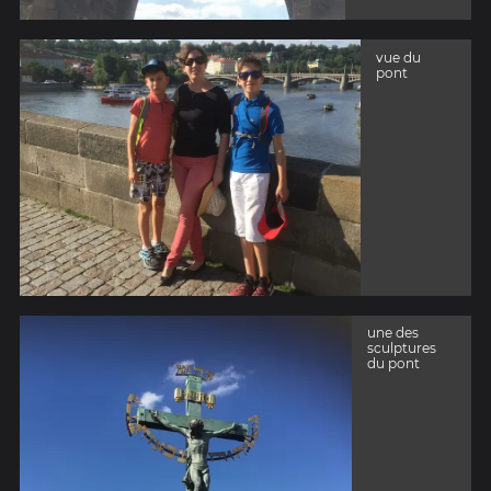
vue du
pont
une des
sculptures
du pont