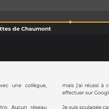
uttes de Chaumont
avec une collègue,
mais j'ai réussi à 
effectuer sur Goog
étro. Aucun réseau
Je suis soulagée ca