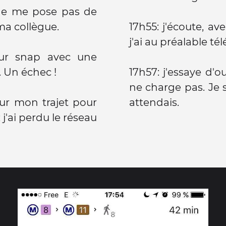
a ne me pose pas de
ma collègue.
17h55: j'écoute, a
j'ai au préalable té
 sur snap avec une
. Un échec !
17h57: j'essaye d'
ne charge pas. Je 
sur mon trajet pour
attendais.
j'ai perdu le réseau