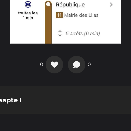
0
0
apte !