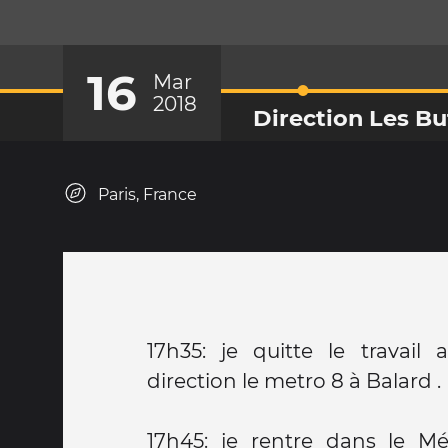
16
Mar
2018
Direction Les B
Paris, France
17h35: je quitte le travail 
direction le metro 8 à Balard .
17h45: je rentre dans le M