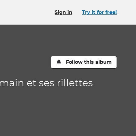
Sign in
Try it for free!
Follow this album
main et ses rillettes