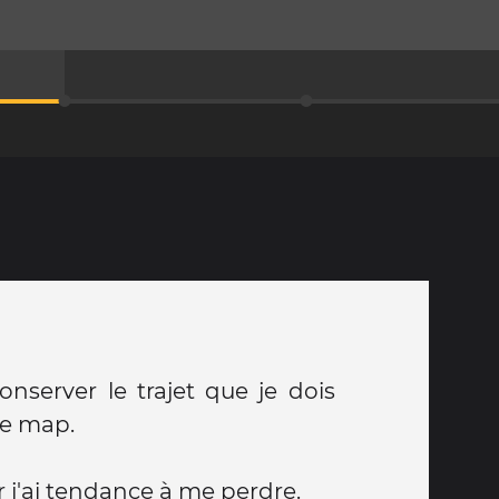
conserver le trajet que je dois
le map.
r j'ai tendance à me perdre.