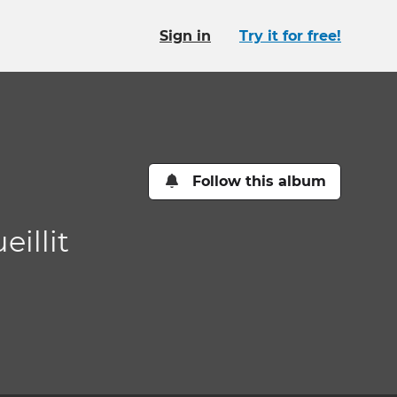
Sign in
Try it for free!
Follow this album
illit