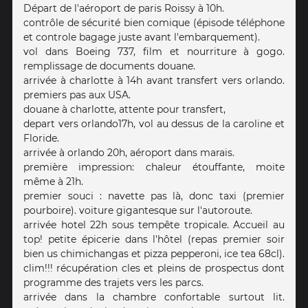
Départ de l'aéroport de paris Roissy à 10h.
contrôle de sécurité bien comique (épisode téléphone
et controle bagage juste avant l'embarquement).
vol dans Boeing 737, film et nourriture à gogo.
remplissage de documents douane.
arrivée à charlotte à 14h avant transfert vers orlando.
premiers pas aux USA.
douane à charlotte, attente pour transfert,
depart vers orlando17h, vol au dessus de la caroline et
Floride.
arrivée à orlando 20h, aéroport dans marais.
première impression: chaleur étouffante, moite
même à 21h.
premier souci : navette pas là, donc taxi (premier
pourboire). voiture gigantesque sur l'autoroute.
arrivée hotel 22h sous tempête tropicale. Accueil au
top! petite épicerie dans l'hôtel (repas premier soir
bien us chimichangas et pizza pepperoni, ice tea 68cl).
clim!!! récupération cles et pleins de prospectus dont
programme des trajets vers les parcs.
arrivée dans la chambre confortable surtout lit.