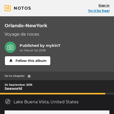
Sign in
NOTOS
Try it for free!
Orlando-NewYork
Voyage de noces
Published by
mykin7
on March 1st 2018
Follow this album
Go to chapter
24 September 2016
Seaworld
Lake Buena Vista, United States