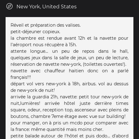
New York, United States
Réveil et préparation des valises.
petit-déjeuner copieux.
la chambre est rendue avant 12h et la navette pour
l'aéroport nous récupère à 15h.
attente longue... un peu de repos dans le hall,
quelques jeux dans la salle de jeux, un peu de lecture,
réservation de navette new-york, (toilettes ouvertes!).
navette avec chauffeur haitien donc on a parlé
français!!!
départ vol vers new-york à 18h, airbus. vol au dessus
de new-york de nuit!
arrivée la guardia 21h, navette: petit tour new-york de
nuit,lumières! arrivée hôtel juste derrière times
square, odeur, reception top, ascenseur avec pleins de
boutons, chambre 7eme étage avec vue sur building!
pour manger, on à pris un mcdo pour comparer avec
la france: même quantité mais moins cher.
petite balade autour de l'hôtel et puis dodo... d'abord