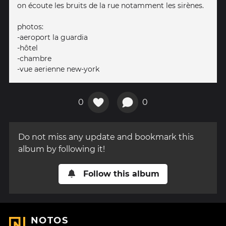
on écoute les bruits de la rue notamment les sirènes.
photos:
-aeroport la guardia
-hôtel
-chambre
-vue aerienne new-york
0
0
Do not miss any update and bookmark this
album by following it!
Follow this album
NOTOS