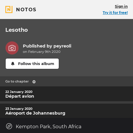
Sign in
NOTOS
Try it for free!
Lesotho
Published by
peyreoli
on February 9th 2020
Follow this album
Go to chapter
22 January 2020
Départ avion
23 January 2020
Aéroport de Johannesburg
Kempton Park, South Africa