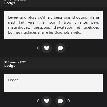
Lodgz
Levée tard alors qu'il fait beau puis shooting. illaria
s'est fait virer hier soir ! trop chiante. pays
magnifiques, beaucoup d'excitation et quelques
bonnes rigolades a faire les Guignols a vélo.
0
1
30 January 2020
Lodge
Lodge
0
0