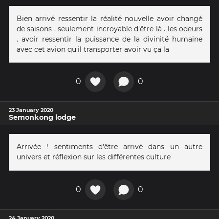
Bien arrivé ressentir la réalité nouvelle avoir changé
de saisons . seulement incroyable d'être là . les odeurs
. avoir ressentir la puissance de la divinité humaine
avec cet avion qu'il transporter avoir vu ça la
0
0
23 January 2020
Semonkong lodge
Arrivée ! sentiments d'être arrivé dans un autre
univers et réflexion sur les différentes culture
0
0
24 January 2020