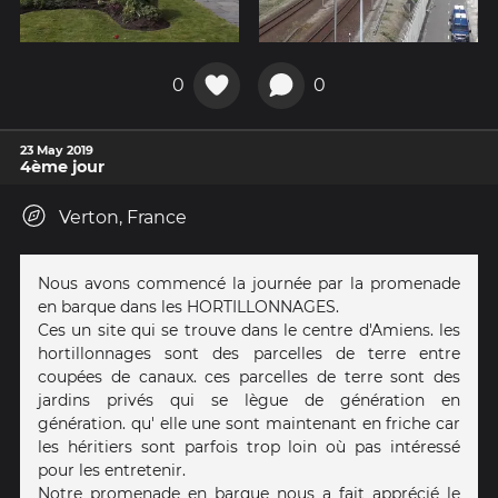
0
0
23 May 2019
4ème jour
Verton, France
Nous avons commencé la journée par la promenade
en barque dans les HORTILLONNAGES.
Ces un site qui se trouve dans le centre d'Amiens. les
hortillonnages sont des parcelles de terre entre
coupées de canaux. ces parcelles de terre sont des
jardins privés qui se lègue de génération en
génération. qu' elle une sont maintenant en friche car
les héritiers sont parfois trop loin où pas intéressé
pour les entretenir.
Notre promenade en barque nous a fait apprécié le