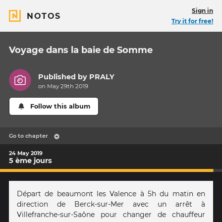
Sign in
NOTOS
Try it for free!
Voyage dans la baie de Somme
Published by
PRALY
on May 29th 2019
Follow this album
Go to chapter
24 May 2019
5 ème jours
Départ de beaumont les Valence à 5h du matin en
direction de Berck-sur-Mer avec un arrêt à
Villefranche-sur-Saône pour changer de chauffeur