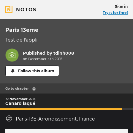
Sign in
NOTOS
Try it for free!
Paris 13eme
Test de l'appli
Published by
tdinh008
on December 4th 2015
Follow this album
Go to chapter
19 November 2015
Canard laqué
Paris-13E-Arrondissement, France