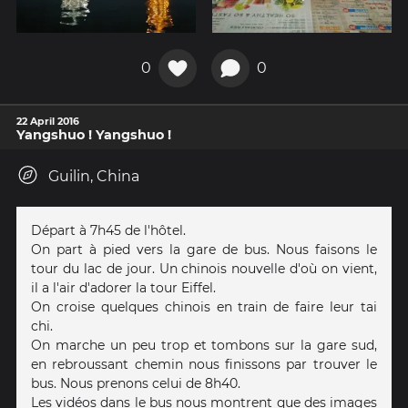
0
0
22 April 2016
Yangshuo ! Yangshuo !
Guilin, China
Départ à 7h45 de l'hôtel.
On part à pied vers la gare de bus. Nous faisons le
tour du lac de jour. Un chinois nouvelle d'où on vient,
il a l'air d'adorer la tour Eiffel.
On croise quelques chinois en train de faire leur tai
chi.
On marche un peu trop et tombons sur la gare sud,
en rebroussant chemin nous finissons par trouver le
bus. Nous prenons celui de 8h40.
Les vidéos dans le bus nous montrent que des images