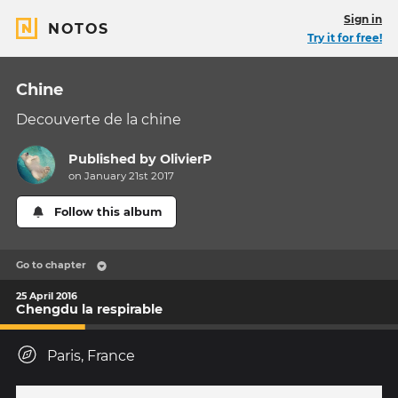
Sign in
NOTOS
Try it for free!
Chine
Decouverte de la chine
Published by
OlivierP
on January 21st 2017
Follow this album
Go to chapter
25 April 2016
Chengdu la respirable
Paris, France