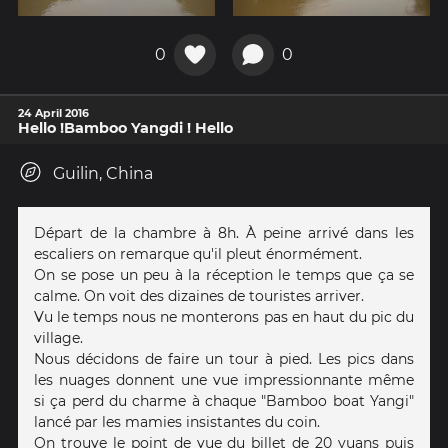
0
0
24 April 2016
Hello !Bamboo Yangdi ! Hello
Guilin, China
Départ de la chambre à 8h. À peine arrivé dans les
escaliers on remarque qu'il pleut énormément.
On se pose un peu à la réception le temps que ça se
calme. On voit des dizaines de touristes arriver.
Vu le temps nous ne monterons pas en haut du pic du
village.
Nous décidons de faire un tour à pied. Les pics dans
les nuages donnent une vue impressionnante même
si ça perd du charme à chaque "Bamboo boat Yangi"
lancé par les mamies insistantes du coin.
On trouve le point de vue du billet de 20 yuans puis