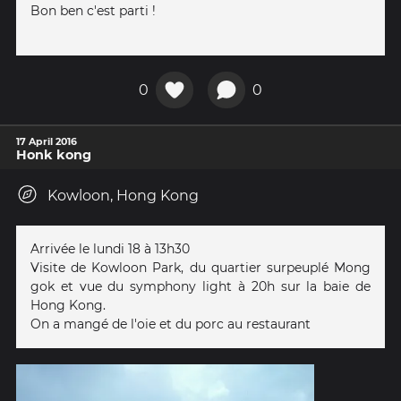
Bon ben c'est parti !
0
0
17 April 2016
Honk kong
Kowloon, Hong Kong
Arrivée le lundi 18 à 13h30
Visite de Kowloon Park, du quartier surpeuplé Mong
gok et vue du symphony light à 20h sur la baie de
Hong Kong.
On a mangé de l'oie et du porc au restaurant