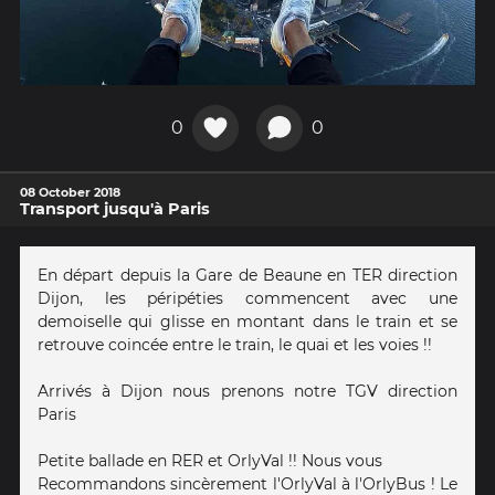
0
0
08 October 2018
Transport jusqu'à Paris
En départ depuis la Gare de Beaune en TER direction
Dijon, les péripéties commencent avec une
demoiselle qui glisse en montant dans le train et se
retrouve coincée entre le train, le quai et les voies !!
Arrivés à Dijon nous prenons notre TGV direction
Paris
Petite ballade en RER et OrlyVal !! Nous vous
Recommandons sincèrement l'OrlyVal à l'OrlyBus ! Le