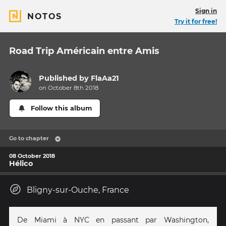
Sign in
NOTOS
Try it for free!
Road Trip Américain entre Amis
Published by
FlaAa21
on October 8th 2018
Follow this album
Go to chapter
08 October 2018
Hélico
Bligny-sur-Ouche, France
De Miami à NYC en passant par Washington,