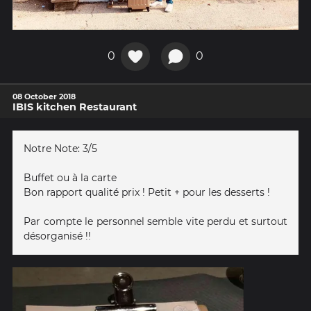
0
0
08 October 2018
IBIS kitchen Restaurant
Notre Note: 3/5
Buffet ou à la carte
Bon rapport qualité prix ! Petit + pour les desserts !
Par compte le personnel semble vite perdu et surtout
désorganisé !!