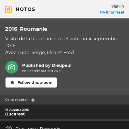
Sign in
NOTOS
Try it for free!
2016_Roumanie
Visite de la Roumanie du 19 août au 4 septembre
2016.
Avec Ludo, Serge, Elsa et Fred.
Published by
Dieupeul
on September 3rd 2016
Follow this album
Go to chapter
19 August 2016
Bucarest