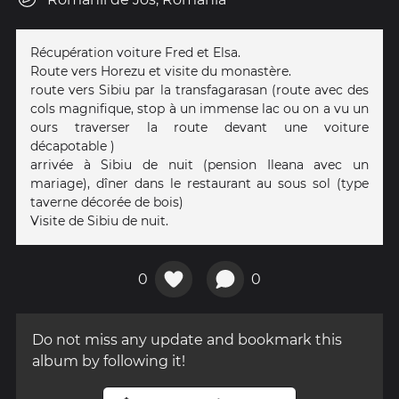
Récupération voiture Fred et Elsa.
Route vers Horezu et visite du monastère.
route vers Sibiu par la transfagarasan (route avec des
cols magnifique, stop à un immense lac ou on a vu un
ours traverser la route devant une voiture
décapotable )
arrivée à Sibiu de nuit (pension Ileana avec un
mariage), dîner dans le restaurant au sous sol (type
taverne décorée de bois)
Visite de Sibiu de nuit.
0
0
Do not miss any update and bookmark this
album by following it!