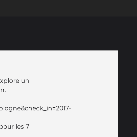
explore un
n.
ologne&check_in=2017-
pour les 7