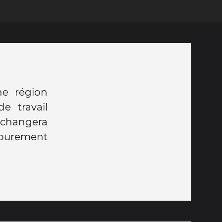
ne région
e travail
 changera
 purement