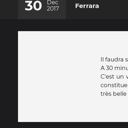
30
Dec
Ferrara
2017
Il faudra 
A 30 minu
C'est un 
constitue
très belle