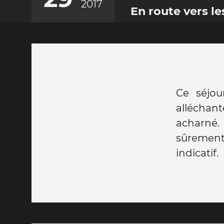
2017
En route vers le
Ce séjou
alléchan
acharné.
sûrement 
indicatif.