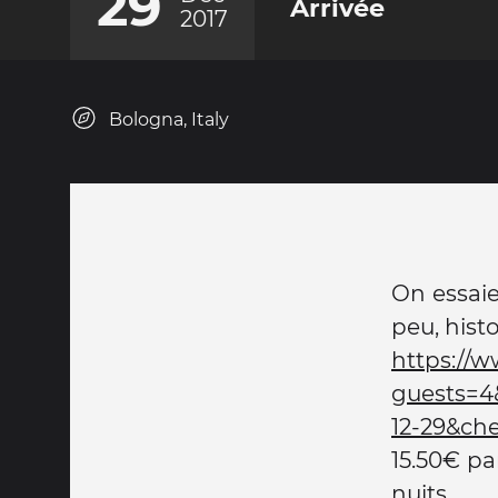
29
Arrivée
2017
Bologna, Italy
On essaie
peu, histo
https://w
guests=4
12-29&ch
15.50€ pa
nuits