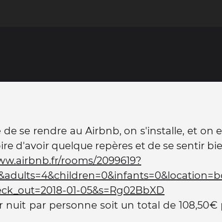
 de se rendre au Airbnb, on s'installe, et on 
ire d'avoir quelque repères et de se sentir bie
ww.airbnb.fr/rooms/2099619?
&adults=4&children=0&infants=0&location=b
eck_out=2018-01-05&s=Rg02BbXD
r nuit par personne soit un total de 108,50€ 