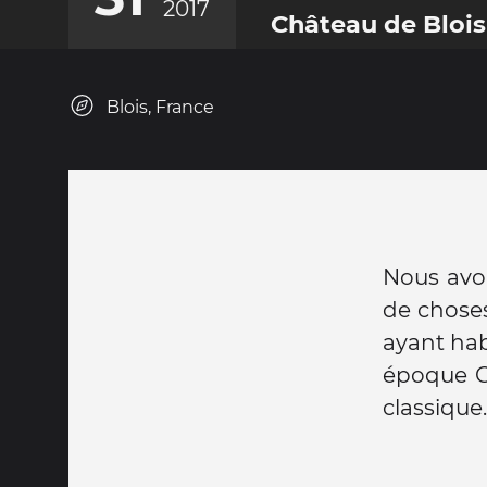
2017
Château de Blois
Blois, France
Nous avon
de choses
ayant hab
époque G
classique.