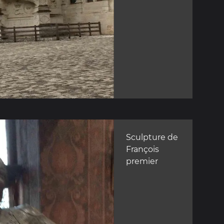
Sculpture de
François
premier