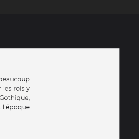
s beaucoup
les rois y
 Gothique,
 l'époque