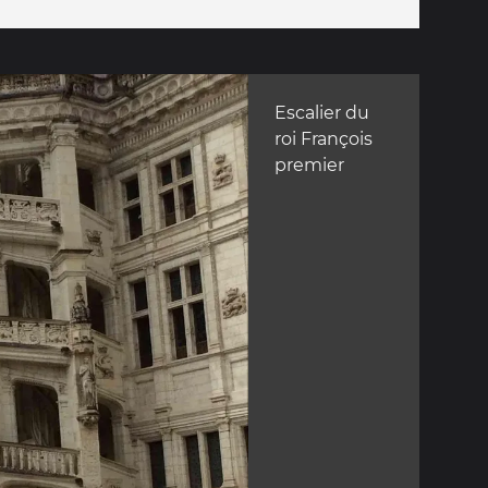
Escalier du
roi François
premier