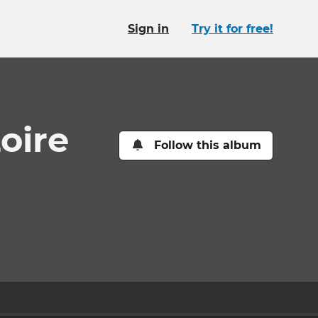
Sign in
Try it for free!
oire
Follow this album