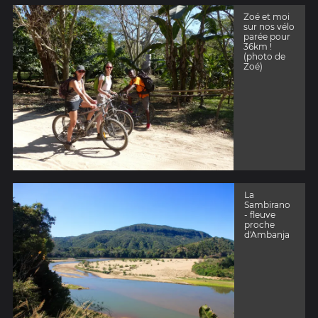
Zoé et moi
sur nos vélo
parée pour
36km !
(photo de
Zoé)
La
Sambirano
- fleuve
proche
d'Ambanja