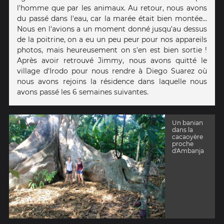
l'homme que par les animaux. Au retour, nous avons
du passé dans l'eau, car la marée était bien montée...
Nous en l'avions a un moment donné jusqu'au dessus
de la poitrine, on a eu un peu peur pour nos appareils
photos, mais heureusement on s'en est bien sortie !
Après avoir retrouvé Jimmy, nous avons quitté le
village d'Irodo pour nous rendre à Diego Suarez où
nous avons rejoins la résidence dans laquelle nous
avons passé les 6 semaines suivantes.
Un banian
dans la
cacaoyère
proche
d'Ambanja