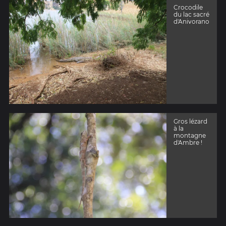
Crocodile
du lac sacré
d'Anivorano
Gros lézard
à la
montagne
d'Ambre !