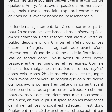
personnes qui le souhaite peuvent venir le voir contre
quelques Ariary. Nous avons passé un moment avec
eux, mais n'avons pas fait trop tard comme nous
devions nous lever de bonne heure le lendemain!
Le lendemain justement, le 27, nous sommes partie
pour 2h de marche avec Ismael dans la réserve spécial
d'Andriafiamena. Cette réserve était alors ouverte au
public depuis environ 6 mois et n'était donc pas
encore aménagée. Il s'agissait auparavant d'une
réserve pour l'étude de la faune et de la flore locale!
Pas de sentier donc... Nous avons du créer notre
passage entre les branches et les épines. Comme
disaient les malgaches, nous étions toutes "rayées"
après cela. Après 2h de marche dans cette jungle,
nous avons découvert un magnifique coin de rivière
où nous avons pu faire trempette un moment, avant
de reprendre la route pour rentrer à Irodo. En chemin
nous avons vu des lémuriens nocturne, un crocodile
et un koa, animal le plus stupide selon les malgaches
car il ne fuit pas lorsqu'il est attaqué... Il est donc
également menacé d'extinction car chassé autant par