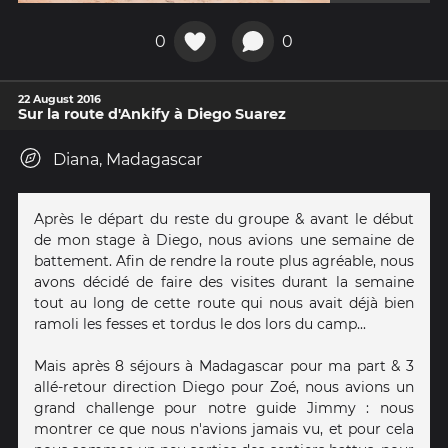
0
0
22 August 2016
Sur la route d'Ankify à Diego Suarez
Diana, Madagascar
Après le départ du reste du groupe & avant le début
de mon stage à Diego, nous avions une semaine de
battement. Afin de rendre la route plus agréable, nous
avons décidé de faire des visites durant la semaine
tout au long de cette route qui nous avait déjà bien
ramoli les fesses et tordus le dos lors du camp...
Mais après 8 séjours à Madagascar pour ma part & 3
allé-retour direction Diego pour Zoé, nous avions un
grand challenge pour notre guide Jimmy : nous
montrer ce que nous n'avions jamais vu, et pour cela