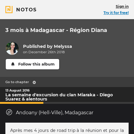
Sign in
NOTOS
Try it for free!
3 mois à Madagascar - Région Diana
Published by
Melyssa
on December 26th 2018
Follow this album
Go to chapter
13 August 2016
La semaine d'excursion du clan Miaraka - Diego
Suarez & alentours
Andoany (Hell-Ville), Madagascar
Après mes 4 jours de road trip à la réunion et pour la