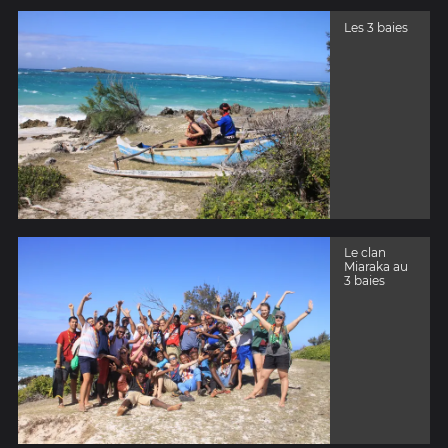
Les 3 baies
Le clan
Miaraka au
3 baies