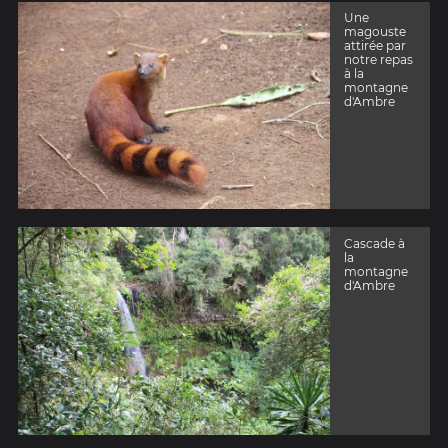
Une
magouste
attirée par
notre repas
à la
montagne
d'Ambre
Cascade à
la
montagne
d'Ambre