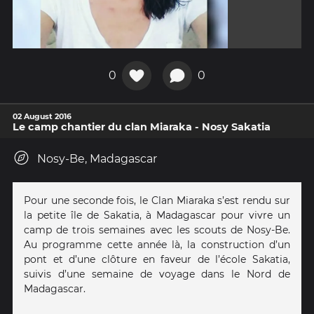
0
0
02 August 2016
Le camp chantier du clan Miaraka - Nosy Sakatia
Nosy-Be, Madagascar
Pour une seconde fois, le Clan Miaraka s’est rendu sur
la petite île de Sakatia, à Madagascar pour vivre un
camp de trois semaines avec les scouts de Nosy-Be.
Au programme cette année là, la construction d’un
pont et d’une clôture en faveur de l’école Sakatia,
suivis d’une semaine de voyage dans le Nord de
Madagascar.