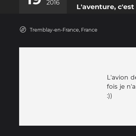
2016
L'aventure, c'est 
Tremblay-en-France, France
L'avion d
fois je n'
:))