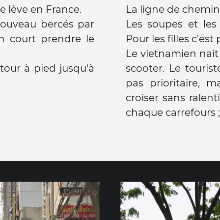
se lève en France.
La ligne de chemin d
nouveau bercés par
Les soupes et les
on court prendre le
Pour les filles c'est 
Le vietnamien nai
 tour à pied jusqu'à
scooter. Le touriste à pied et sans Klaxon n'est
pas prioritaire, 
croiser sans ralent
chaque carrefours ;