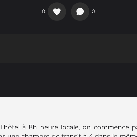
0
0
à l'hôtel à 8h heure locale, on commence p
ns une chambre de transit à 4 dans le même