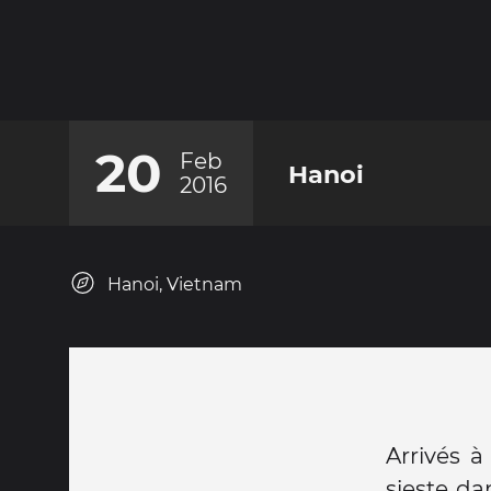
20
Feb
Hanoi
2016
Hanoi, Vietnam
Arrivés 
sieste da