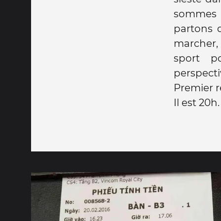
sommes i
partons 
marcher, 
sport p
perspectiv
Premier r
Il est 20h