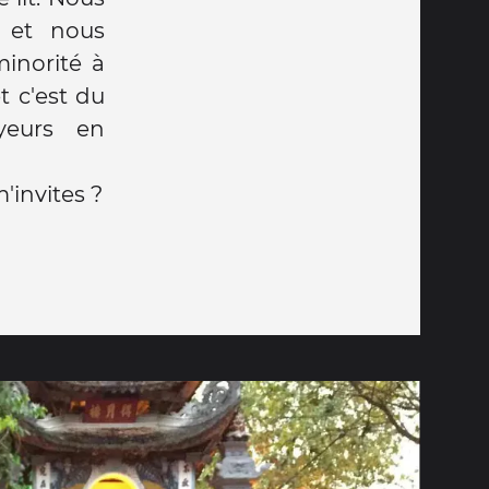
s et nous
inorité à
t c'est du
yeurs en
'invites ?