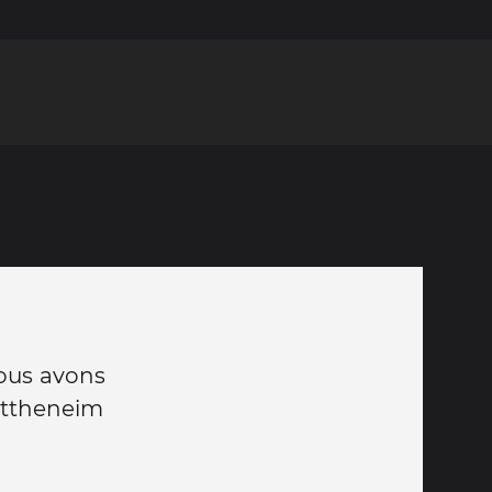
nous avons
 ettheneim