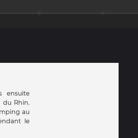
s ensuite
s du Rhin.
amping au
endant le