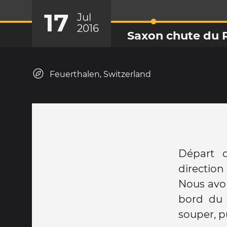
17
Jul
2016
Saxon chute du 
Feuerthalen, Switzerland
Départ d
direction
Nous avo
bord du 
souper, p