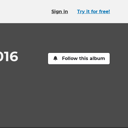
Sign in
Try it for free!
016
Follow this album