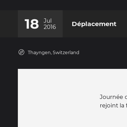
18
Jul
Déplacement
2016
Thayngen, Switzerland
Journée d
rejoint l