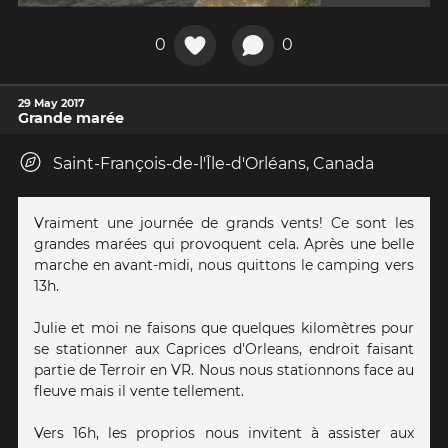
0
0
29 May 2017
Grande marée
Saint-François-de-l'Île-d'Orléans, Canada
Vraiment une journée de grands vents! Ce sont les
grandes marées qui provoquent cela. Après une belle
marche en avant-midi, nous quittons le camping vers
13h.
Julie et moi ne faisons que quelques kilomètres pour
se stationner aux Caprices d'Orleans, endroit faisant
partie de Terroir en VR. Nous nous stationnons face au
fleuve mais il vente tellement.
Vers 16h, les proprios nous invitent à assister aux