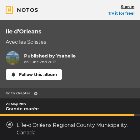
Sign in
NOTOS
Try it for free!
Ile d'Orleans
Avec les Solistes
Published by
Ysabelle
on June 2nd 2017
Follow this album
Go to chapter
29 May 2017
Grande marée
L'Île-d'Orléans Regional County Municipality,
Canada