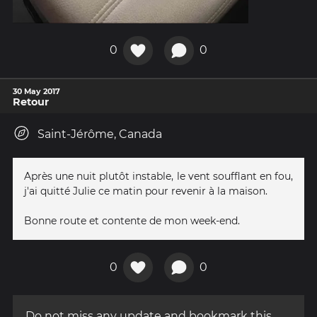
0
0
30 May 2017
Retour
Saint-Jérôme, Canada
Après une nuit plutôt instable, le vent soufflant en fou,
j'ai quitté Julie ce matin pour revenir à la maison.
Bonne route et contente de mon week-end.
0
0
Do not miss any update and bookmark this