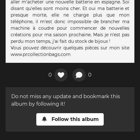
aller m'acheter une nouvelle batterie en espagne. Soi
disant qu'elles sont moins cher. Et oui ma batterie et
presque morte, elle ne charge plus que mon
téléphone, il m'est donc impossible de brancher ma
machine à coudre pour commencer de nouvelles
créations pour ma saison prochaine. Mais je n'est pas
perdu mon temps, j'ai fait du stock de bijoux !
Vous pouvez découvrir quelques pièces sur mon site
www.prcollectionbags.com
0
0
Do not miss any update and bookmark this
album by following it!
Follow this album