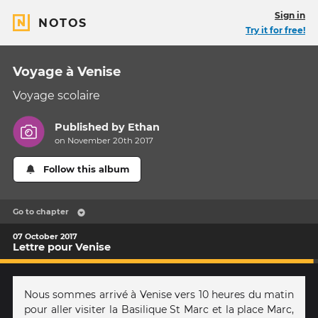
Sign in
NOTOS
Try it for free!
Voyage à Venise
Voyage scolaire
Published by
Ethan
on November 20th 2017
Follow this album
Go to chapter
07 October 2017
Lettre pour Venise
Nous sommes arrivé à Venise vers 10 heures du matin
pour aller visiter la Basilique St Marc et la place Marc,