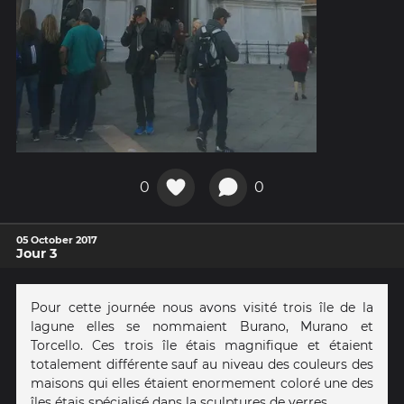
0
0
05 October 2017
Jour 3
Pour cette journée nous avons visité trois île de la
lagune elles se nommaient Burano, Murano et
Torcello. Ces trois île étais magnifique et étaient
totalement différente sauf au niveau des couleurs des
maisons qui elles étaient enormement coloré une des
îles étais spécialisé dans la sculptures de verres.