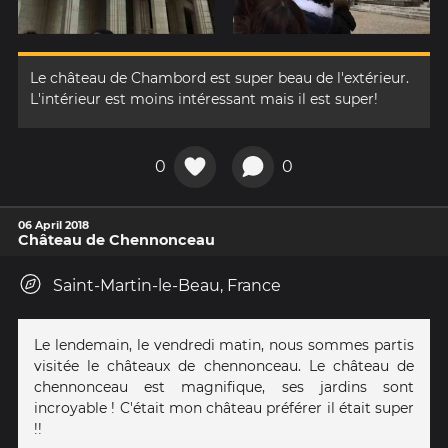
Le château de Chambord est super beau de l'extérieur.
L'intérieur est moins intéressant mais il est super!
0
0
06 April 2018
Château de Chennonceau
Saint-Martin-le-Beau, France
Le lendemain, le vendredi matin, nous sommes partis
visitée le châteaux de chennonceau. Le château de
chennonceau est magnifique, ses jardins sont
incroyable ! C'était mon château préférer il était super
!!