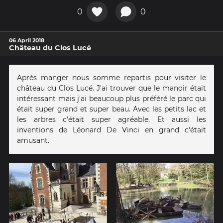
0
0
06 April 2018
Château du Clos Lucé
Après manger nous somme repartis pour visiter le
château du Clos Lucé. J'ai trouver que le manoir était
intéressant mais j'ai beaucoup plus préféré le parc qui
était super grand et super beau. Avec les petits lac et
les arbres c'était super agréable. Et aussi les
inventions de Léonard De Vinci en grand c'était
amusant.