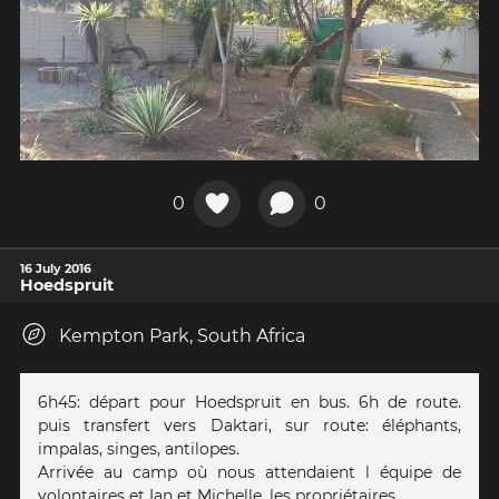
0
0
16 July 2016
Hoedspruit
Kempton Park, South Africa
6h45: départ pour Hoedspruit en bus. 6h de route.
puis transfert vers Daktari, sur route: éléphants,
impalas, singes, antilopes.
Arrivée au camp où nous attendaient l équipe de
volontaires et Ian et Michelle, les propriétaires.