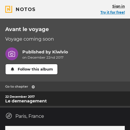
Sign in
NOTOS
Try it for free!
Avant le voyage
Voyage coming soon
Published by
Kiwivio
on December 22nd 2017
Follow this album
Go to chapter
22 December 2017
Le demenagement
Paris, France