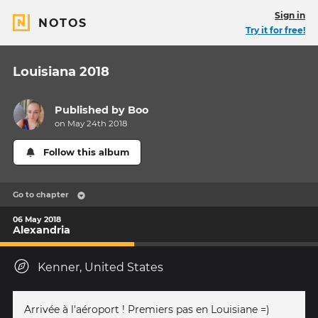
Sign in
NOTOS
Try it for free!
Louisiana 2018
Published by
Boo
on May 24th 2018
Follow this album
Go to chapter
06 May 2018
Alexandria
Kenner, United States
Arrivée à l'aéroport ! Premiers pas en Louisiane =)