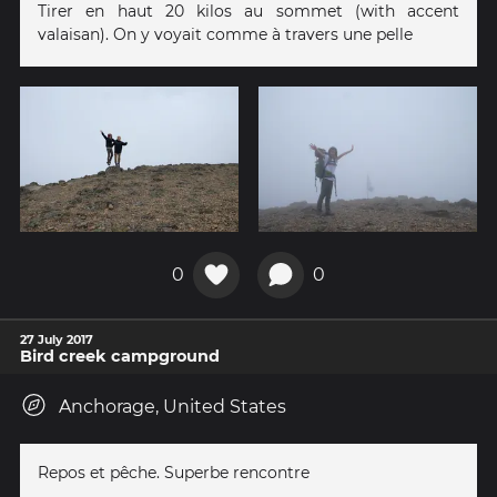
Tirer en haut 20 kilos au sommet (with accent
valaisan). On y voyait comme à travers une pelle
0
0
27 July 2017
Bird creek campground
Anchorage, United States
Repos et pêche. Superbe rencontre