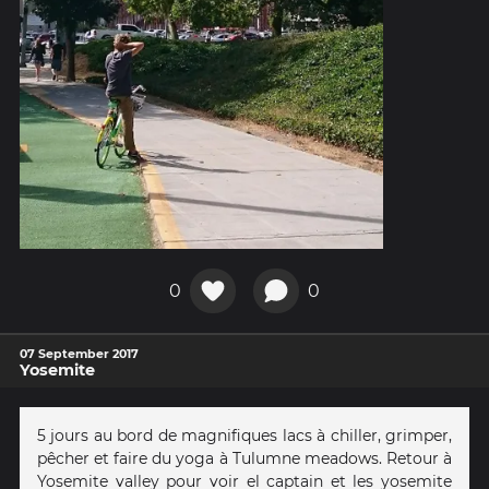
0
0
07 September 2017
Yosemite
5 jours au bord de magnifiques lacs à chiller, grimper,
pêcher et faire du yoga à Tulumne meadows. Retour à
Yosemite valley pour voir el captain et les yosemite