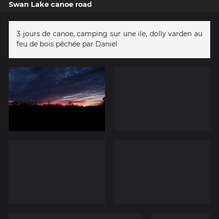
Swan Lake canoe road
3 jours de canoe, camping sur une ile, dolly varden au
feu de bois pêchée par Daniel