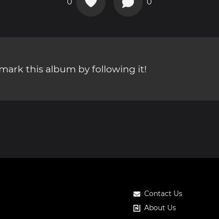
0
0
ark this album by following it!
Contact Us
About Us