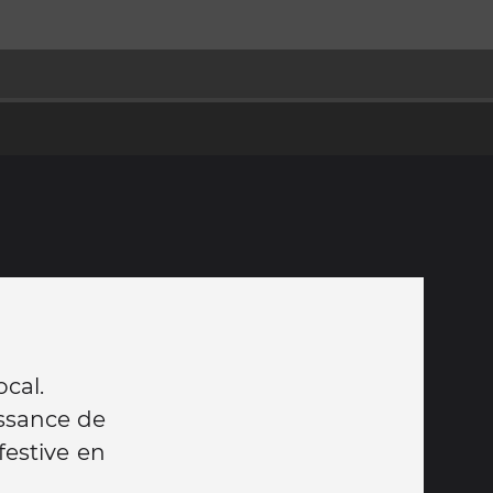
cal.
issance de
festive en