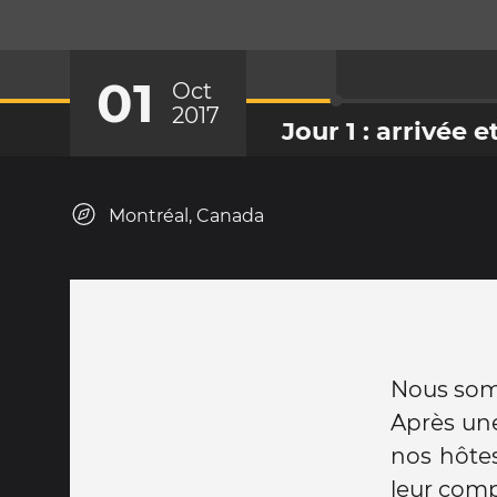
01
Oct
2017
Jour 1 : arrivée 
Montréal, Canada
Nous somm
Après une
nos hôtes
leur com