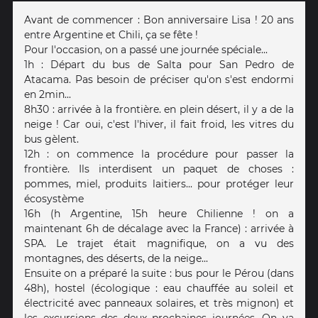
Avant de commencer : Bon anniversaire Lisa ! 20 ans
entre Argentine et Chili, ça se fête !
Pour l'occasion, on a passé une journée spéciale...
1h : Départ du bus de Salta pour San Pedro de
Atacama. Pas besoin de préciser qu'on s'est endormi
en 2min...
8h30 : arrivée à la frontière. en plein désert, il y a de la
neige ! Car oui, c'est l'hiver, il fait froid, les vitres du
bus gèlent.
12h : on commence la procédure pour passer la
frontière. Ils interdisent un paquet de choses :
pommes, miel, produits laitiers... pour protéger leur
écosystème
16h (h Argentine, 15h heure Chilienne ! on a
maintenant 6h de décalage avec la France) : arrivée à
SPA. Le trajet était magnifique, on a vu des
montagnes, des déserts, de la neige...
Ensuite on a préparé la suite : bus pour le Pérou (dans
48h), hostel (écologique : eau chauffée au soleil et
électricité avec panneaux solaires, et très mignon) et
les excursions des deux prochaines journées. On va