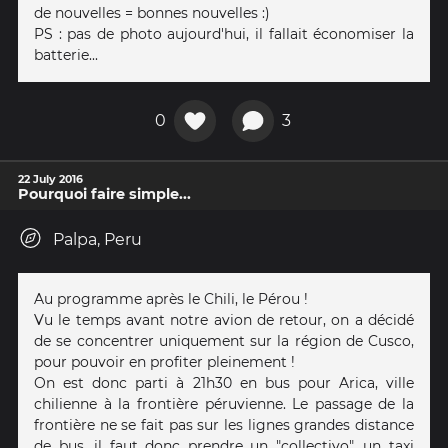
de nouvelles = bonnes nouvelles :)
PS : pas de photo aujourd'hui, il fallait économiser la
batterie...
0
3
22 July 2016
Pourquoi faire simple...
Palpa, Peru
Au programme après le Chili, le Pérou !
Vu le temps avant notre avion de retour, on a décidé
de se concentrer uniquement sur la région de Cusco,
pour pouvoir en profiter pleinement !
On est donc parti à 21h30 en bus pour Arica, ville
chilienne à la frontière péruvienne. Le passage de la
frontière ne se fait pas sur les lignes grandes distance
de bus, il faut donc prendre un "collectivo", un taxi