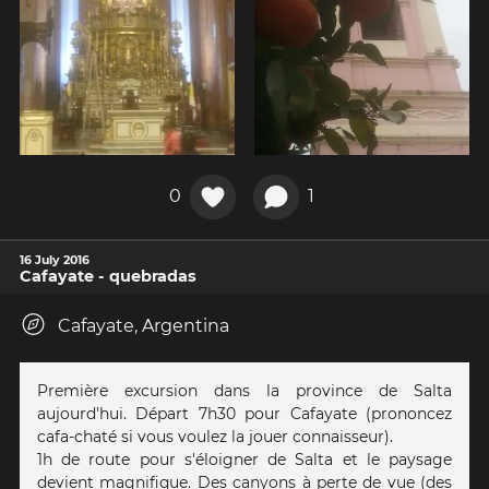
0
1
16 July 2016
Cafayate - quebradas
Cafayate, Argentina
Première excursion dans la province de Salta
aujourd'hui. Départ 7h30 pour Cafayate (prononcez
cafa-chaté si vous voulez la jouer connaisseur).
1h de route pour s'éloigner de Salta et le paysage
devient magnifique. Des canyons à perte de vue (des