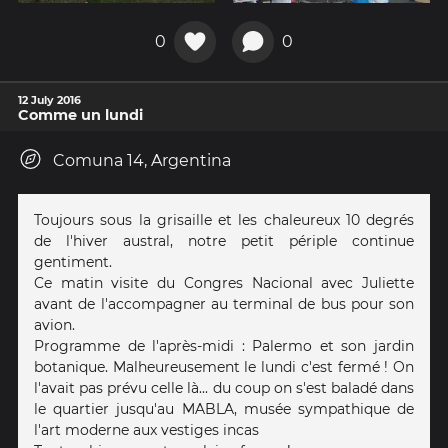
0
0
12 July 2016
Comme un lundi
Comuna 14, Argentina
Toujours sous la grisaille et les chaleureux 10 degrés
de l'hiver austral, notre petit périple continue
gentiment.
Ce matin visite du Congres Nacional avec Juliette
avant de l'accompagner au terminal de bus pour son
avion.
Programme de l'après-midi : Palermo et son jardin
botanique. Malheureusement le lundi c'est fermé ! On
l'avait pas prévu celle là... du coup on s'est baladé dans
le quartier jusqu'au MABLA, musée sympathique de
l'art moderne aux vestiges incas