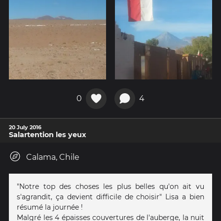
0
4
20 July 2016
Salartention les yeux
Calama, Chile
"Notre top des choses les plus belles qu'on ait vu
s'agrandit, ça devient difficile de choisir" Lisa a bien
résumé la journée !
Malgré les 4 épaisses couvertures de l'auberge, la nuit