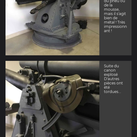
du pneu ou
de la
mousse,
mais il s'agit
bien de
métal ! Très
impressionn
ant !
Suite du
canon
explosé
D'autres
pièces ont
été
tordues...