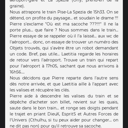
aéroport-gare et La Spezia (Orly, prend-en de la
graine).
Nous attrapons le train Pise-La Spezia de 15h33. On se
détend, on profite du paysage... et soudain le drame !!!
Pierre s'exclame "Où est ma sacoche ???!!!" Il ne la
porte plus... que faire ? Nous sommes dans le train...
Pierre essaye de se rappeler où il l'a laissé... aux wc de
l'aéroport... donc, on essaye de trouver un numéro des
Objets trouvés, qui s'avère être un robot demandant
un code. Bref, pas utile... Laetitia regarde les horaires
de retour vers l'aéroport. Trouve un train qui repart
pour l'aéroport à 17h05, sachant que nous arrivons à
16h56....
Nous décidons que Pierre reparte dans l'autre sens
dès notre arrivée, et que Laetitia aille à l'appart avec
les valises et récupère les clés.
Pierre aide à descendre les valises du train et se
dépêche d'acheter son billet, revient sur les quais,
saute dans le bon train... et ronge ses doigts pendant
le trajet en priant DieuX, EspritS et Autres Forces de
l'Univers (Cthulhu, si tu peux aider pour changer... on
ne dit pas non) pour qu'il retrouve sa sacoche.