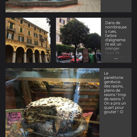
Dans de
nombreuse
s rues,
l'arbre
d'aligneme
nt est un
oranger.
Quoi de
...
mieux pour
se rafraichir
en cas de
chaleur :
Le
fraicheur de
panettone
l'ombre et
genêvois :
de l'arbre et
des raisins,
oranges à
pleins de
déguster !
raisins ! trop
Mais sont-
de raisins ?
elles
On a pris un
mangeable
quart pour
s ?
gouter ! :D