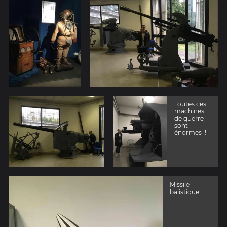
Toutes ces
machines
de guerre
sont
énormes !!
Missile
balistique