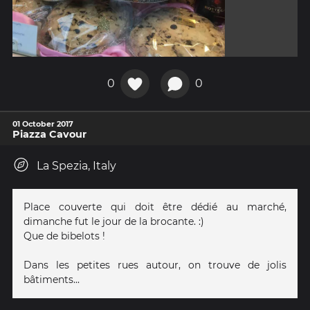
0
0
01 October 2017
Piazza Cavour
La Spezia, Italy
Place couverte qui doit être dédié au marché,
dimanche fut le jour de la brocante. :)
Que de bibelots !
Dans les petites rues autour, on trouve de jolis
bâtiments...