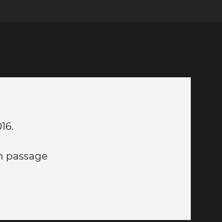
16.
un passage