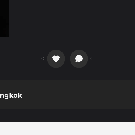
0
0
angkok