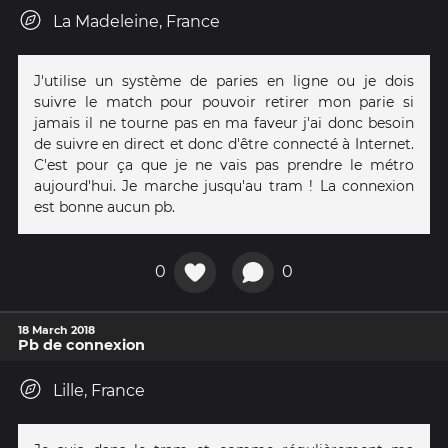
La Madeleine, France
J'utilise un système de paries en ligne ou je dois
suivre le match pour pouvoir retirer mon parie si
jamais il ne tourne pas en ma faveur j'ai donc besoin
de suivre en direct et donc d'être connecté à Internet.
C'est pour ça que je ne vais pas prendre le métro
aujourd'hui. Je marche jusqu'au tram ! La connexion
est bonne aucun pb.
0
0
18 March 2018
Pb de connexion
Lille, France