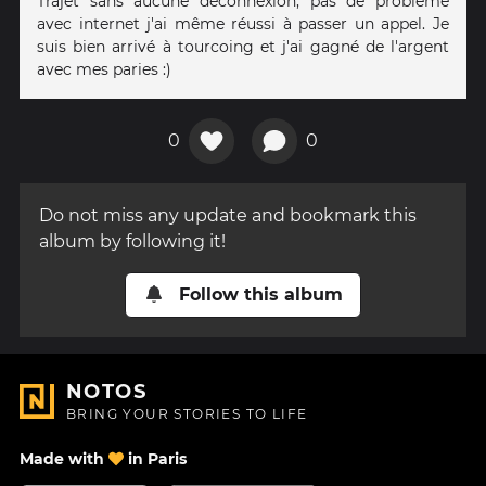
Trajet sans aucune déconnexion, pas de problème
avec internet j'ai même réussi à passer un appel. Je
suis bien arrivé à tourcoing et j'ai gagné de l'argent
avec mes paries :)
0
0
Do not miss any update and bookmark this
album by following it!
Follow this album
NOTOS
BRING YOUR STORIES TO LIFE
Made with
in Paris