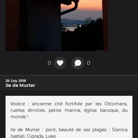
0
0
29 July 2018
Ile de Murter
Vodice : ancienne cité fortifiée par les Ottomans,
ruelles étroites, petite marina, église baroque, du
monde !
Ile de Murter : pont, beauté de ses plages : Slanica
(sable), Cigrada, Luke.