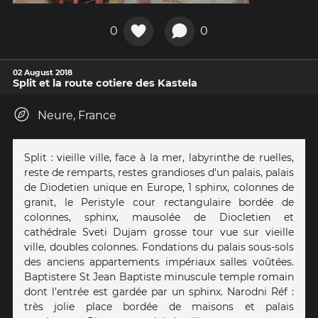
0
0
02 August 2018
Split et la route cotiere des Kastela
Neure, France
Split : vieille ville, face à la mer, labyrinthe de ruelles,
reste de remparts, restes grandioses d'un palais, palais
de Diodetien unique en Europe, 1 sphinx, colonnes de
granit, le Peristyle cour rectangulaire bordée de
colonnes, sphinx, mausolée de Diocletien et
cathédrale Sveti Dujam grosse tour vue sur vieille
ville, doubles colonnes. Fondations du palais sous-sols
des anciens appartements impériaux salles voûtées.
Baptistere St Jean Baptiste minuscule temple romain
dont l'entrée est gardée par un sphinx. Narodni Réf :
très jolie place bordée de maisons et palais