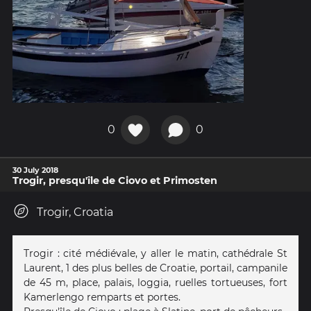
0
0
30 July 2018
Trogir, presqu'île de Ciovo et Primosten
Trogir, Croatia
Trogir : cité médiévale, y aller le matin, cathédrale St
Laurent, 1 des plus belles de Croatie, portail, campanile
de 45 m, place, palais, loggia, ruelles tortueuses, fort
Kamerlengo remparts et portes.