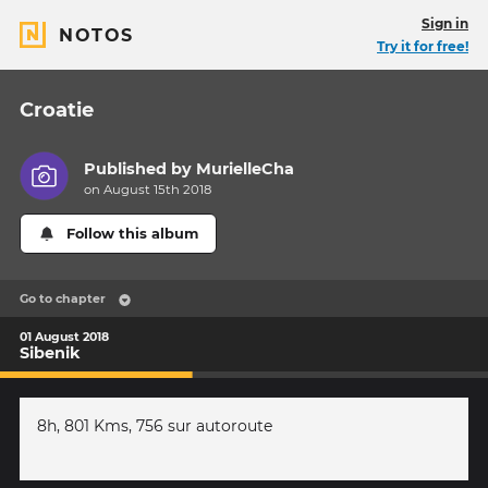
Sign in
NOTOS
Try it for free!
Croatie
Published by
MurielleCha
on August 15th 2018
Follow this album
Go to chapter
01 August 2018
Sibenik
8h, 801 Kms, 756 sur autoroute