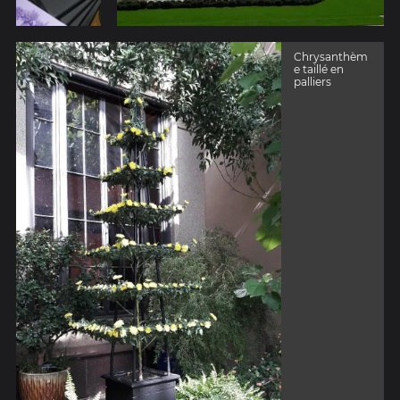
Chrysanthèm
e taillé en
palliers