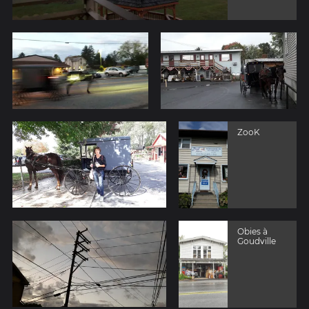
ZooK
Obies à
Goudville