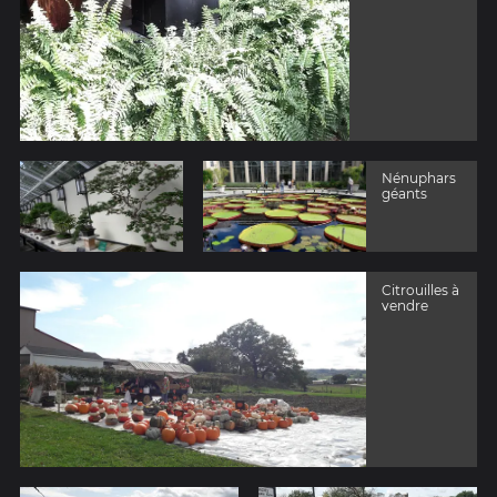
Nénuphars
géants
Citrouilles à
vendre