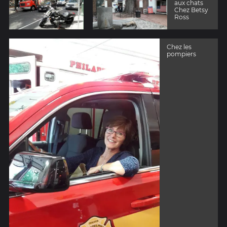
aux chats
Chez Betsy
Ross
Chez les
pompiers