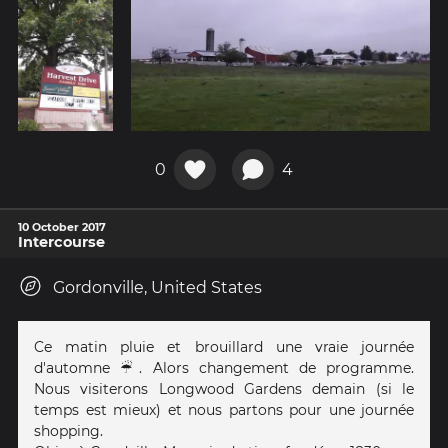
0
4
10 October 2017
Intercourse
Gordonville, United States
Ce matin pluie et brouillard une vraie journée
d'automne ☔. Alors changement de programme.
Nous visiterons Longwood Gardens demain (si le
temps est mieux) et nous partons pour une journée
shopping.