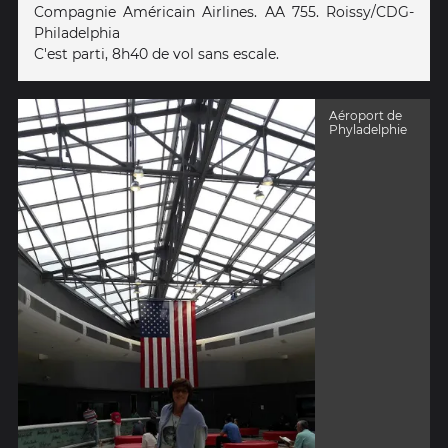
Compagnie Américain Airlines. AA 755. Roissy/CDG-
Philadelphia
C'est parti, 8h40 de vol sans escale.
Aéroport de
Phyladelphie