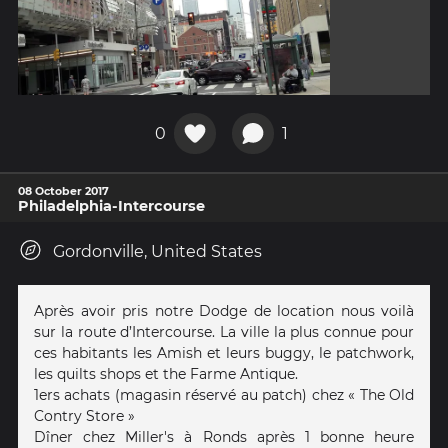
0
1
08 October 2017
Philadelphia-Intercourse
Gordonville, United States
Après avoir pris notre Dodge de location nous voilà
sur la route d’Intercourse. La ville la plus connue pour
ces habitants les Amish et leurs buggy, le patchwork,
les quilts shops et the Farme Antique.
1ers achats (magasin réservé au patch) chez « The Old
Contry Store »
Dîner chez Miller's à Ronds après 1 bonne heure