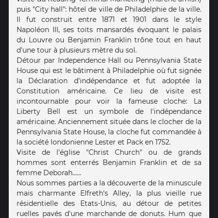
puis "City hall": hôtel de ville de Philadelphie de la ville.
Il fut construit entre 1871 et 1901 dans le style
Napoléon III, ses toits mansardés évoquant le palais
du Louvre ou Benjamin Franklin trône tout en haut
d'une tour à plusieurs mètre du sol.
Détour par Independence Hall ou Pennsylvania State
House qui est le bâtiment à Philadelphie où fut signée
la Déclaration d’indépendance et fut adoptée la
Constitution américaine. Ce lieu de visite est
incontournable pour voir la fameuse cloche: La
Liberty Bell est un symbole de l'indépendance
américaine. Anciennement située dans le clocher de la
Pennsylvania State House, la cloche fut commandée à
la société londonienne Lester et Pack en 1752.
Visite de l'église "Christ Church" ou de grands
hommes sont enterrés Benjamin Franklin et de sa
femme Deborah......
Nous sommes parties a la découverte de la minuscule
mais charmante Elfreth's Alley, la plus vieille rue
résidentielle des Etats-Unis, au détour de petites
ruelles pavés d'une marchande de donuts. Hum que