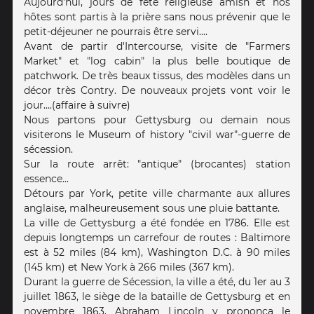
Aujourd'hui, jours de fête religieuse amish et nos
hôtes sont partis à la prière sans nous prévenir que le
petit-déjeuner ne pourrais être servi....
Avant de partir d'Intercourse, visite de "Farmers
Market" et "log cabin" la plus belle boutique de
patchwork. De très beaux tissus, des modèles dans un
décor très Contry. De nouveaux projets vont voir le
jour….(affaire à suivre)
Nous partons pour Gettysburg ou demain nous
visiterons le Museum of history "civil war"-guerre de
sécession.
Sur la route arrêt: "antique" (brocantes) station
essence...
Détours par York, petite ville charmante aux allures
anglaise, malheureusement sous une pluie battante.
La ville de Gettysburg a été fondée en 1786. Elle est
depuis longtemps un carrefour de routes : Baltimore
est à 52 miles (84 km), Washington D.C. à 90 miles
(145 km) et New York à 266 miles (367 km).
Durant la guerre de Sécession, la ville a été, du 1er au 3
juillet 1863, le siège de la bataille de Gettysburg et en
novembre 1863, Abraham Lincoln y prononça le