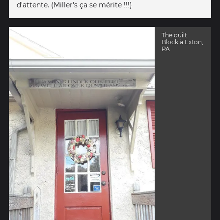
d'attente. (Miller's ça se mérite !!!)
The quilt
Block à Exton,
PA