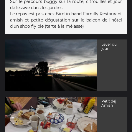
Sur le parcours buggy sur la route, citrouilles et jour
de lessive dans les jardins.
Le repas est pris chez Bird-in-hand Familly Restaurant
amish et petite dégustation sur le balcon de l'hôtel
d'un shoo fly pie (tarte à la mélasse)
Lever du
jour
Petit dej
Amish