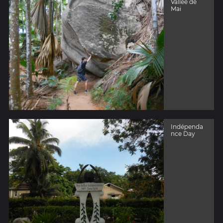
Vallée de
Mai
Indépenda
nce Day