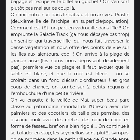
bagage et récupérer le billet au guichet ! On s'en sort
plutôt pas mal sur ce coup là.
On finit notre nuit dans le bateau et on arrive à Praslin
(deuxième île de l'archipel en superficie/population).
Comme il est tôt, on part en vadrouille dans l'île !! On
emprunte la Salazie Track (ça nous dépayse pas trop)
un sentier qui traverse l'île, qui nous fait traverser la
dense végétation et nous offre des points de vue sur
les îles aux alentours, cool ! On arrive à la plage de
grande anse (les noms nous dépaysent décidément
pas), première vue de plage et il faut avouer que le
sable est blanc, et que la mer est bleue .... on se
croirait dans un fond d'écran d'ordinateur ! et gros
coup de chance, on tombe sur 2 petits requins à
l'embouchure d'une petite rivière !
On va ensuite à la vallée de Mai, super beau parc
classé au patrimoine mondial de l'Unesco avec des
palmiers et des cocotiers de taille pas permise, des
oiseaux punk avec des crêtes, des noix de coco en
forme de fesses... bref on a bien rigolé ... On continue à
se balader en stop, les seychellois sont plutôt sympas,
on se promène dans le petit village de Grande anse,