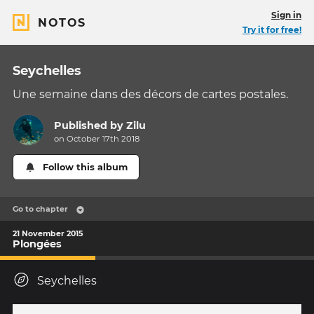
Sign in
NOTOS
Try it for free!
Seychelles
Une semaine dans des décors de cartes postales.
Published by
Zilu
on October 17th 2018
Follow this album
Go to chapter
21 November 2015
Plongées
Seychelles