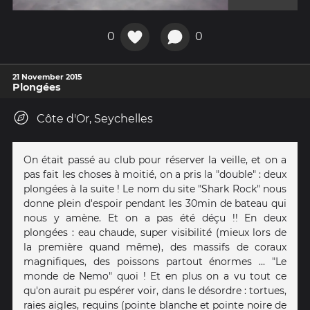
0
0
21 November 2015
Plongées
Côte d'Or, Seychelles
On était passé au club pour réserver la veille, et on a
pas fait les choses à moitié, on a pris la "double" : deux
plongées à la suite ! Le nom du site "Shark Rock" nous
donne plein d'espoir pendant les 30min de bateau qui
nous y amène. Et on a pas été déçu !! En deux
plongées : eau chaude, super visibilité (mieux lors de
la première quand même), des massifs de coraux
magnifiques, des poissons partout énormes ... "Le
monde de Nemo" quoi ! Et en plus on a vu tout ce
qu'on aurait pu espérer voir, dans le désordre : tortues,
raies aigles, requins (pointe blanche et pointe noire de