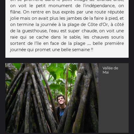
on voit le petit monument de l'indépendance, on
flâne. On rentre en bus exprès par une route réputée
jolie mais on avait plus les jambes de la faire à pied, et
on termine la journée à la plage de Côte d'Or, à côté
de la guesthouse, l'eau est super chaude, on voit une
raie qui se cache dans le sable, les chauves souris
sortent de l'île en face de la plage .... belle première
journée qui promet une belle semaine !!
Vallée de
Mai