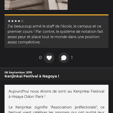
★★★★☆
J'ai beaucoup aimé le staff de l'école, le campus et ce
premier cours ! Par contre, le système de notation fait
assez peur et place tout le monde dans une position
assez compétitive;
0
1
06 September 2019
Kenjinkai Festival à Nagoya !
Aujourd'hui nous étions de sorti au Kenjinkai Festival
à Hisaya Odori Park !
Le Kenjinkai signifie "Association préfectorale", ce
festival vient célébrer les japonais qui ont quitté leur