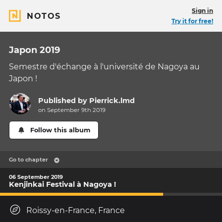
Sign in
NOTOS
Try it for free!
Japon 2019
Semestre d'échange à l'université de Nagoya au
Japon !
Published by
Pierrick.lmd
on September 9th 2019
Follow this album
Go to chapter
06 September 2019
Kenjinkai Festival à Nagoya !
Roissy-en-France, France