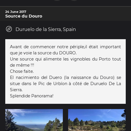
24 June 2017
Source du Douro
Duruelo de la Sierra, Spain
Avant de commencer notre périple,il était important
que je voie la source du DOURO.
Une source qui alimente les vignobles du Porto tout
de même !!!
Chose faite.
El nacimiento del Duero (la naissance du Douro) se
situe dans le Pic de Urbíon à côté de Duruelo De La
Sierra.
Splendide Panorama!