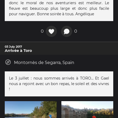
donc le moral de nos aventuriers est meilleur. Le
fleuve est beaucoup plus large et donc plus facile
pour naviguer. Bonne soirée à tous. Angélique
0
0
03 July 2017
Arrivée à Toro
Montornès de Segarra, Spain
Le 3 juillet : nous sommes arrivés à TORO... Et Gael
nous a rejoint avec un bon repas, le soleil et des vivres
!