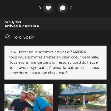
0
0
04 July 2017
Arrivée à ZAMORA
Toro, Spain
Le 4 juillet : nous sommes arrivés à ZAMORA.
nous nous sommes arrêtés en plein coeur de la ville.
Nous avons mangé dans un resto au bord du fleuve.
Nous avons sympathisé avec le patron et il nous a
laissé dormir sous son chapiteau !