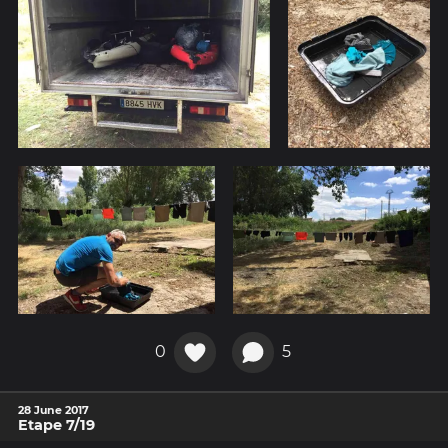
0
5
28 June 2017
Etape 7/19