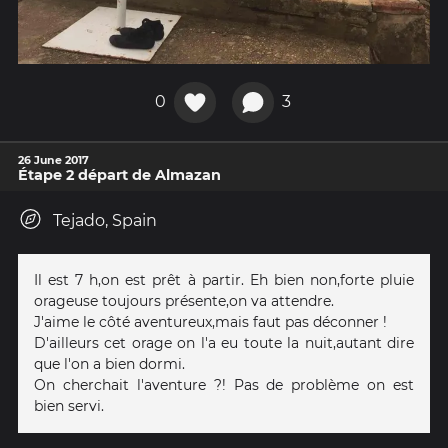
0
3
26 June 2017
Étape 2 départ de Almazan
Tejado, Spain
Il est 7 h,on est prêt à partir. Eh bien non,forte pluie
orageuse toujours présente,on va attendre.
J'aime le côté aventureux,mais faut pas déconner !
D'ailleurs cet orage on l'a eu toute la nuit,autant dire
que l'on a bien dormi.
On cherchait l'aventure ?! Pas de problème on est
bien servi.