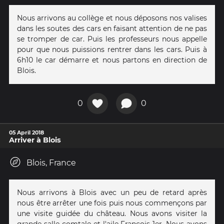
Nous arrivons au collège et nous déposons nos valises
dans les soutes des cars en faisant attention de ne pas
se tromper de car. Puis les professeurs nous appelle
pour que nous puissions rentrer dans les cars. Puis à
6h10 le car démarre et nous partons en direction de
Blois.
0
0
05 April 2018
Arriver à Blois
Blois, France
Nous arrivons à Blois avec un peu de retard après
nous être arrêter une fois puis nous commençons par
une visite guidée du château. Nous avons visiter la
grande salle comtale et l'aile François 1er. Nous avons