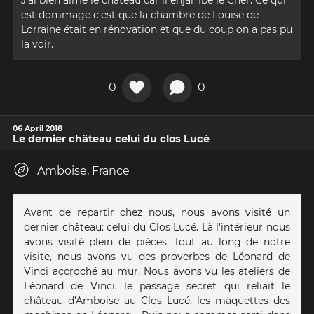
est dommage c'est que la chambre de Louise de
Lorraine était en rénovation et que du coup on a pas pu
la voir.
0
0
06 April 2018
Le dernier château celui du clos Lucé
Amboise, France
Avant de repartir chez nous, nous avons visité un
dernier château: celui du Clos Lucé. Là l'intérieur nous
avons visité plein de pièces. Tout au long de notre
visite, nous avons vu des proverbes de Léonard de
Vinci accroché au mur. Nous avons vu les ateliers de
Léonard de Vinci, le passage secret qui reliait le
château d'Amboise au Clos Lucé, les maquettes des