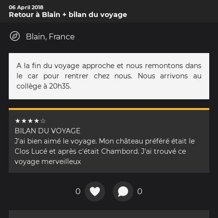
06 April 2018
Retour à Blain + bilan du voyage
Blain, France
A la fin du voyage approche et nous remontons dans
le car pour rentrer chez nous. Nous arrivons au
collège à 20h35.
★★★★☆
BILAN DU VOYAGE
J'ai bien aimé le voyage. Mon château préféré était le
Clos Lucé et après c'était Chambord. J'ai trouvé ce
voyage merveilleux
0
0