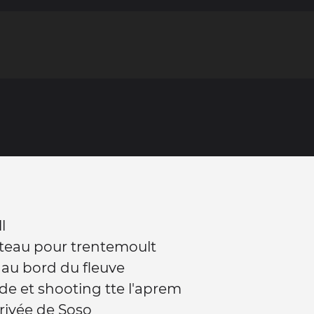
l
teau pour trentemoult
au bord du fleuve
e et shooting tte l'aprem
rrivée de Soso