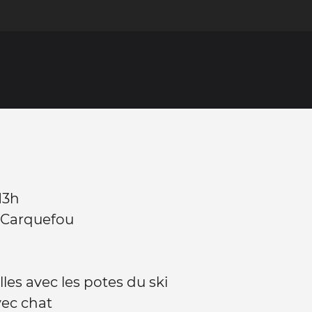
13h
 Carquefou
lles avec les potes du ski
vec chat