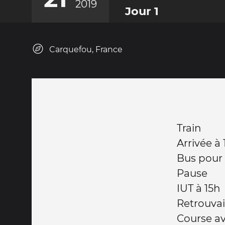
2019
Jour 1
Carquefou, France
Train
Arrivée à 
Bus pour
Pause
IUT à 15h
Retrouvai
Course a