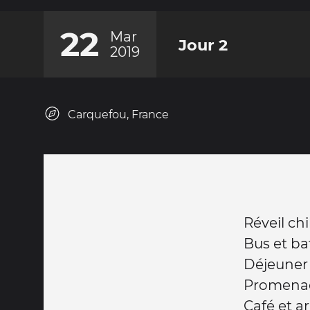
22
Mar
Jour 2
2019
Carquefou, France
Réveil chil
Bus et ba
Déjeuner 
Promenad
Café et a