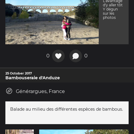
L'avantage
d'y aller tôt
Y dégun
sur les
photos
0
0
25 October 2017
Bambouseraie d'Anduze
Générargues, France
Balade au milieu des différentes espèces de bambous.