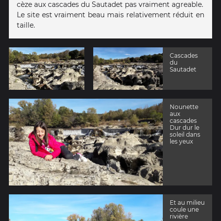
cèze aux cascades du Sautadet pas vraiment agreable.
Le site est vraiment beau mais relativement réduit en
taille.
Cascades
du
Sautadet
Nounette
aux
cascades
Dur dur le
soleil dans
les yeux
Et au milieu
coule une
rivière