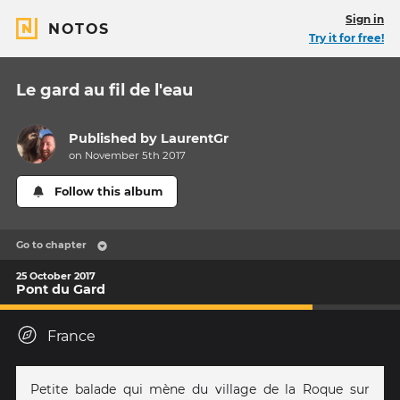
Sign in
NOTOS
Try it for free!
Le gard au fil de l'eau
Published by
LaurentGr
on November 5th 2017
Follow this album
Go to chapter
25 October 2017
Pont du Gard
France
Petite balade qui mène du village de la Roque sur