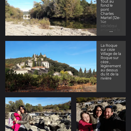
Tout au
fond le
pont
Charles
Martel (12e-
14e
siècle)qui
...
enjambe la
Cèze
La Roque
sur cèze
Village de la
Roque sur
cèze ,
légèrement
au dessus
du lit de la
rivière