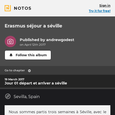
Sign in
NOTOS
Try it for free!
Erasmus séjour a séville
Published by
andrewgodest
on April 12th 2017
Follow this album
Go to chapter
19 March 2017
Jour 01 départ et arriver a séville
Sevilla, Spain
Nous sommes partis trois semaines à Séville, avec le