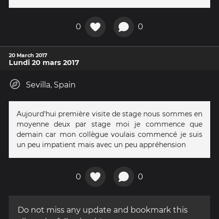
0
0
20 March 2017
Lundi 20 mars 2017
Sevilla, Spain
Aujourd'hui première visite de stage nous sommes en
moyenne deux par stage moi je commence que
demain car mon collègue voulais commencé je suis
un peu impatient mais avec un peu appréhension
0
0
Do not miss any update and bookmark this