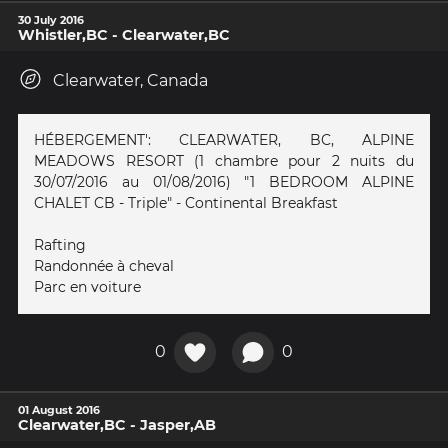
30 July 2016
Whistler,BC - Clearwater,BC
Clearwater, Canada
HÉBERGEMENT': CLEARWATER, BC, ALPINE
MEADOWS RESORT (1 chambre pour 2 nuits du
30/07/2016 au 01/08/2016) "1 BEDROOM ALPINE
CHALET CB - Triple" - Continental Breakfast
Rafting
Randonnée à cheval
Parc en voiture
0
0
01 August 2016
Clearwater,BC - Jasper,AB