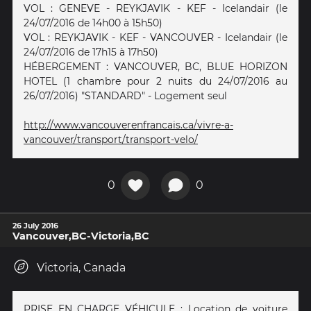
VOL : GENEVE - REYKJAVIK - KEF - Icelandair (le
24/07/2016 de 14h00 à 15h50)
VOL : REYKJAVIK - KEF - VANCOUVER - Icelandair (le
24/07/2016 de 17h15 à 17h50)
HÉBERGEMENT : VANCOUVER, BC, BLUE HORIZON
HOTEL (1 chambre pour 2 nuits du 24/07/2016 au
26/07/2016) "STANDARD" - Logement seul
http://www.vancouverenfrancais.ca/vivre-a-
vancouver/transport/transport-velo/
0
0
26 July 2016
Vancouver,BC-Victoria,BC
Victoria, Canada
PRISE EN CHARGE VÉHICULE : Location de voiture