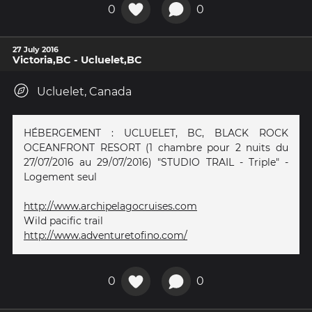
0
0
27 July 2016
Victoria,BC - Ucluelet,BC
Ucluelet, Canada
HÉBERGEMENT : UCLUELET, BC, BLACK ROCK
OCEANFRONT RESORT (1 chambre pour 2 nuits du
27/07/2016 au 29/07/2016) "STUDIO TRAIL - Triple" -
Logement seul
http://www.archipelagocruises.com
Wild pacific trail
http://www.adventuretofino.com/
0
0