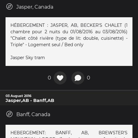
Jasper, Canada
HÉBERGEMENT : JASPER, AB, BECKER'S CHALET (1
chambre pour 2 nuits du 01/08/2016 au 03/08/2016)
"Chalet côté rivière (type de lit: double, cuisinette) -
Triple" - Logement seul / Bed only
Jasper Sky tram
0
0
03 August 2016
Jasper,AB - Banff,AB
Banff, Canada
HEBERGEMENT: BANFF, AB, BREWSTER'S