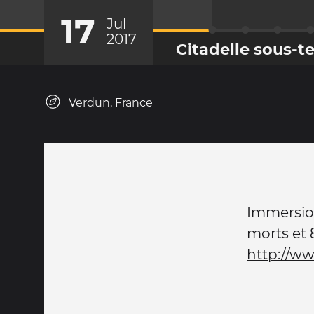
17
Jul
2017
Citadelle sous-t
Verdun, France
Immersion
morts et 
http://ww