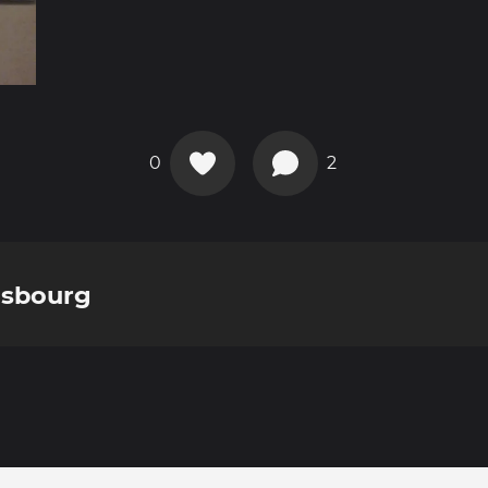
0
2
asbourg