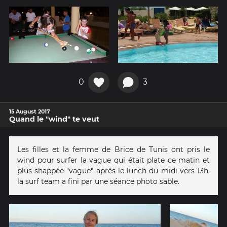
0
3
15 August 2017
Quand le "wind" te veut
Les filles et la femme de Brice de Tunis ont pris le
wind pour surfer la vague qui était plate ce matin et
plus shappée "vague" après le lunch du midi vers 13h.
la surf team a fini par une séance photo sable.