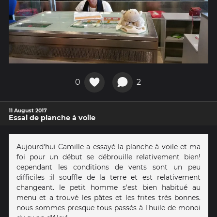
0
2
11 August 2017
Essai de planche à voile
Aujourd'hui Camille a essayé la planche à voile et ma
foi pour un début se débrouille relativement bien!
cependant les conditions de vents sont un peu
difficiles :il souffle de la terre et est relativement
changeant. le petit homme s'est bien habitué au
menu et a trouvé les pâtes et les frites très bonnes.
nous sommes presque tous passés à l'huile de monoi