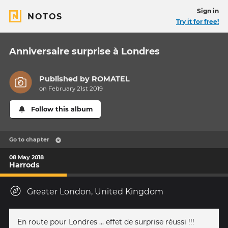
Sign in
NOTOS
Try it for free!
Anniversaire surprise à Londres
Published by
ROMATEL
on February 21st 2019
Follow this album
Go to chapter
08 May 2018
Harrods
Greater London, United Kingdom
En route pour Londres ... effet de surprise réussi !!!