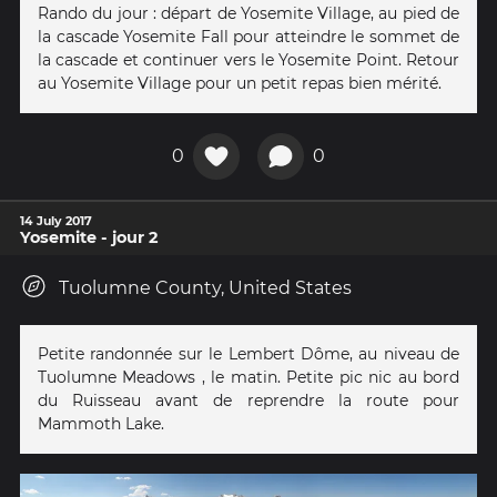
Rando du jour : départ de Yosemite Village, au pied de
la cascade Yosemite Fall pour atteindre le sommet de
la cascade et continuer vers le Yosemite Point. Retour
au Yosemite Village pour un petit repas bien mérité.
0
0
14 July 2017
Yosemite - jour 2
Tuolumne County, United States
Petite randonnée sur le Lembert Dôme, au niveau de
Tuolumne Meadows , le matin. Petite pic nic au bord
du Ruisseau avant de reprendre la route pour
Mammoth Lake.