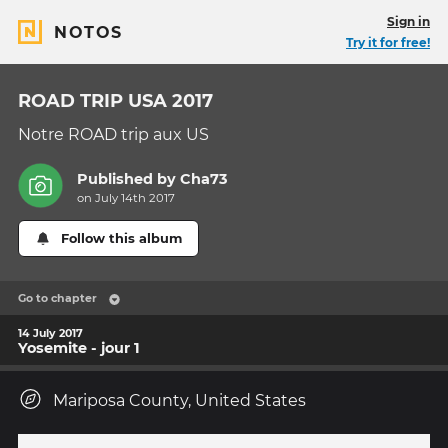
Sign in
NOTOS
Try it for free!
ROAD TRIP USA 2017
Notre ROAD trip aux US
Published by
Cha73
on July 14th 2017
Follow this album
Go to chapter
14 July 2017
Yosemite - jour 1
Mariposa County, United States