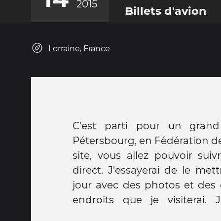
2015
Billets d'avion
Lorraine, France
C'est parti pour un grand
apprécierez cette belle année
Pétersbourg, en Fédération de
de ce site :) Je partirai do
site, vous allez pouvoir sui
2015 au 30 Juin 2016 à l'
direct. J'essayerai de le met
d'Economie et de Finance 
jour avec des photos et des e
que j'appellerai FINEC pou
endroits que je visiterai.