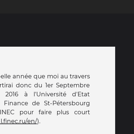
l.finec.ru/en/
).