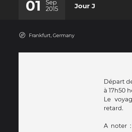
01
Sep
Jour J
2015
Frankfurt, Germany
Départ de
à 17h50 h
Le voyag
retard.
A noter :