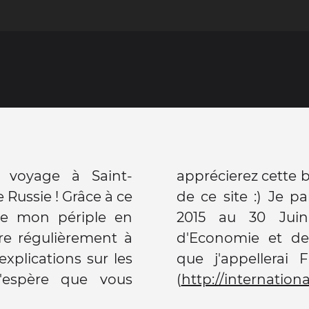
 voyage à Saint-
 que moi au travers
 Russie ! Grâce à ce
nc du 1er Septembre
vre mon périple en
Université d'Etat
tre régulièrement à
de St-Pétersbourg
xplications sur les
r faire plus court
 J'espère que vous
(
http://internationa