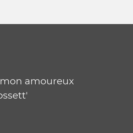
ec mon amoureux
ossett'