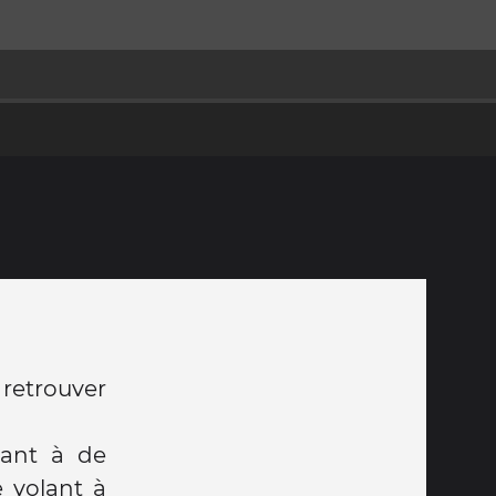
 retrouver
lant à de
 volant à