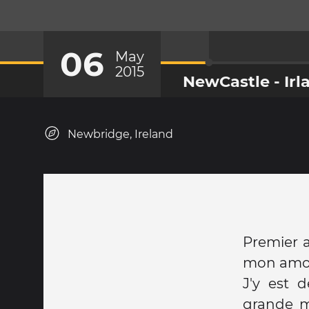
06
May
2015
NewCastle - Irl
Newbridge, Ireland
Premier a
mon amou
J'y est 
grande m