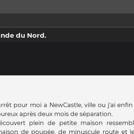
ande du Nord.
rrêt pour moi a NewCastle, ville ou j'ai enfin
reux après deux mois de séparation.
découvert plein de petite maison ressemb
aison de poupée, de minuscule route et le